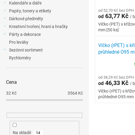
Kalendáře a diáře
od 52,70 Kč bez DPH
Papíry, tonery a etikety
63,77 Kč
od
/ b
Dárkové předměty
Víčko (PET) s kříž
Kreativní tvoření, hraní a hračky
mm [50 ks]
Párty a dekorace
Pro leváky
Víčko (rPET) s k
Sezónní sortiment
průhledné O95 m
Rychloměry
od 38,29 Kč bez DPH
46,33 Kč
Cena
od
/ b
Víčko (rPET) s kří
32
Kč
3564
Kč
průhledné O95 mm [
Na skladě
14