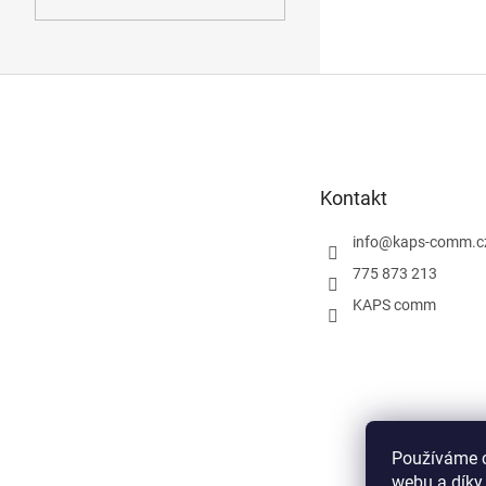
Z
á
p
a
t
Kontakt
í
info
@
kaps-comm.c
775 873 213
KAPS comm
Používáme c
webu a díky