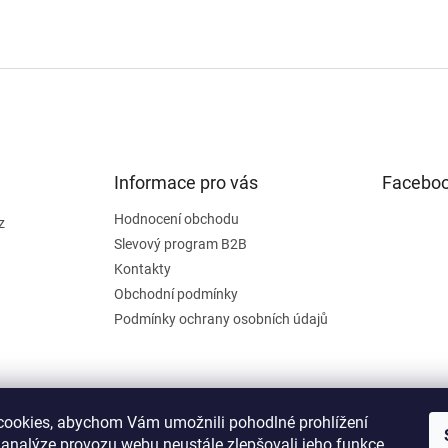
a
c
í
p
r
v
k
y
v
Informace pro vás
Facebo
ý
p
Hodnocení obchodu
i
z
s
Slevový program B2B
u
Kontakty
Obchodní podmínky
Podmínky ochrany osobních údajů
ookies, abychom Vám umožnili pohodlné prohlížení
 analýze provozu webu neustále zlepšovali jeho funkce,