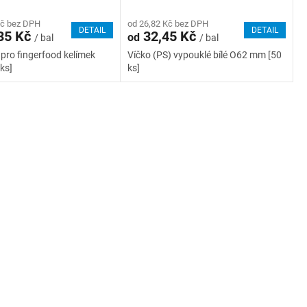
Kč bez DPH
od 26,82 Kč bez DPH
DETAIL
DETAIL
35 Kč
32,45 Kč
od
/ bal
/ bal
 pro fingerfood kelímek
Víčko (PS) vypouklé bílé O62 mm [50
ks]
ks]