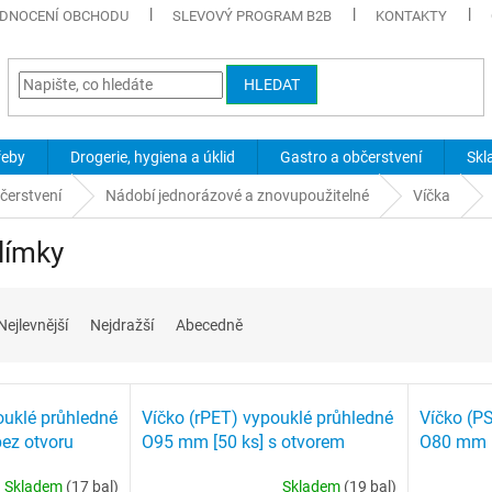
DNOCENÍ OBCHODU
SLEVOVÝ PROGRAM B2B
KONTAKTY
HLEDAT
řeby
Drogerie, hygiena a úklid
Gastro a občerstvení
Skl
čerstvení
Nádobí jednorázové a znovupoužitelné
Víčka
límky
Nejlevnější
Nejdražší
Abecedně
ouklé průhledné
Víčko (rPET) vypouklé průhledné
Víčko (PS
ez otvoru
O95 mm [50 ks] s otvorem
O80 mm
Skladem
(17 bal)
Skladem
(19 bal)