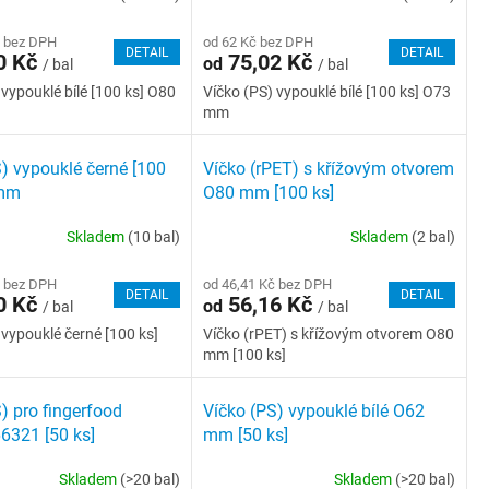
č bez DPH
od 62 Kč bez DPH
DETAIL
DETAIL
0 Kč
75,02 Kč
od
/ bal
/ bal
 vypouklé bílé [100 ks] O80
Víčko (PS) vypouklé bílé [100 ks] O73
mm
) vypouklé černé [100
Víčko (rPET) s křížovým otvorem
 mm
O80 mm [100 ks]
Skladem
(10 bal)
Skladem
(2 bal)
č bez DPH
od 46,41 Kč bez DPH
DETAIL
DETAIL
0 Kč
56,16 Kč
od
/ bal
/ bal
 vypouklé černé [100 ks]
Víčko (rPET) s křížovým otvorem O80
mm [100 ks]
) pro fingerfood
Víčko (PS) vypouklé bílé O62
6321 [50 ks]
mm [50 ks]
Skladem
(>20 bal)
Skladem
(>20 bal)