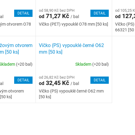
od 58,90 Kč bez DPH
od 105,25 
DETAIL
DETAIL
71,27 Kč
127,
od
od
al
/ bal
ovým otvorem O78
Víčko (PET) vypouklé O78 mm [50 ks]
Víčko (PS)
66321 [50 
řížovým otvorem
Víčko (PS) vypouklé černé O62
m [50 ks]
mm [50 ks]
Skladem
(>20 bal)
Skladem
(>20 bal)
od 26,82 Kč bez DPH
DETAIL
DETAIL
32,45 Kč
od
al
/ bal
žovým otvorem
Víčko (PS) vypouklé černé O62 mm
50 ks]
[50 ks]
O
v
l
á
d