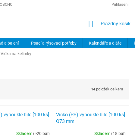
OBCHODNÍ PODMÍNKY
PODMÍNKY OCHRANY OSOBNÍCH ÚDAJŮ
Přihlášení
NÁKUPNÍ
Prázdný košík
KOŠÍK
ad a balení
Psací a rýsovací potřeby
Kalendáře a diáře
Víčka na kelímky
14
položek celkem
) vypouklé bílé [100 ks]
Víčko (PS) vypouklé bílé [100 ks]
O73 mm
Skladem
(>20 bal)
Skladem
(18 bal)