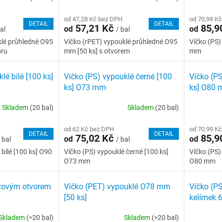
od 47,28 Kč bez DPH
od 70,99 K
DETAIL
DETAIL
57,21 Kč
85,9
od
od
al
/ bal
klé průhledné O95
Víčko (rPET) vypouklé průhledné O95
Víčko (PS)
oru
mm [50 ks] s otvorem
mm
lé bílé [100 ks]
Víčko (PS) vypouklé černé [100
Víčko (PS
ks] O73 mm
ks] O80
Skladem
(20 bal)
Skladem
(20 bal)
od 62 Kč bez DPH
od 70,99 K
DETAIL
DETAIL
75,02 Kč
85,9
od
od
 bal
/ bal
 bílé [100 ks] O90
Víčko (PS) vypouklé černé [100 ks]
Víčko (PS)
O73 mm
O80 mm
ížovým otvorem
Víčko (PET) vypouklé O78 mm
Víčko (PS
[50 ks]
kelímek 6
Skladem
(>20 bal)
Skladem
(>20 bal)