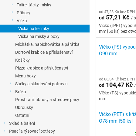
l
Talíře, tácky, misky
p
d
r
od 47,28 Kč bez DPH
u
Příbory
57,21 Kč
od
/ b
o
k
Víčka
d
t
Víčko (rPET) vypou
Víčka na kelímky
mm [50 ks] bez otv
u
ů
Víčka na misky a boxy
k
Míchátka, napichovátka a párátka
t
Víčko (PS) vypouk
ů
Dortové krabice a příslušenství
O90 mm
Košíčky
Pizza krabice a příslušenství
Menu boxy
od 86,34 Kč bez DPH
104,47 Kč
Sáčky a skladování potravin
od
/
Brčka
Víčko (PS) vypouklé
mm
Prostírání, ubrusy a středové pásy
Ubrousky
Víčko (PET) s kř
Ostatní
O78 mm [50 ks]
Sklad a balení
Psací a rýsovací potřeby