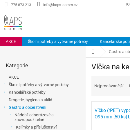
Přejít
HO
775 873 213
info@kaps-comm.cz
na
obsah
AKCE
Školní potřeby a výtvarné potřeby
Kancelářské pot
P
Domů
Gastro a ob
o
Přeskočit
s
Kategorie
Víčka na ke
kategorie
t
r
AKCE
Ř
a
a
Školní potřeby a výtvarné potřeby
Nejprodávanější
n
z
Kancelářské potřeby
n
e
í
Drogerie, hygiena a úklid
V
n
p
Gastro a občerstvení
ý
í
Víčko (rPET) vyp
a
Nádobí jednorázové a
p
p
O95 mm [50 ks] b
n
znovupoužitelné
i
r
e
Kelímky a příslušenství
s
o