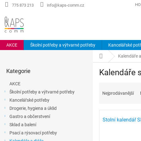
Přejít
HO
775 873 213
info@kaps-comm.cz
na
obsah
AKCE
Školní potřeby a výtvarné potřeby
Kancelářské pot
P
Domů
Kalendáře a
o
Přeskočit
s
Kategorie
Kalendáře s
kategorie
t
r
AKCE
Ř
a
a
Školní potřeby a výtvarné potřeby
Nejprodávanější
n
z
Kancelářské potřeby
n
e
í
Drogerie, hygiena a úklid
V
n
p
Gastro a občerstvení
ý
í
Stolní kalendář
a
Sklad a balení
p
p
n
i
r
Psací a rýsovací potřeby
e
s
o