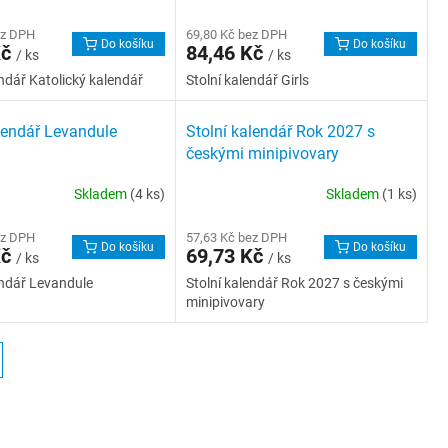
ez DPH
69,80 Kč bez DPH
Do košíku
Do košíku
Kč
84,46 Kč
/ ks
/ ks
endář Katolický kalendář
Stolní kalendář Girls
lendář Levandule
Stolní kalendář Rok 2027 s
českými minipivovary
Skladem
(4 ks)
Skladem
(1 ks)
ez DPH
57,63 Kč bez DPH
Do košíku
Do košíku
Kč
69,73 Kč
/ ks
/ ks
endář Levandule
Stolní kalendář Rok 2027 s českými
minipivovary