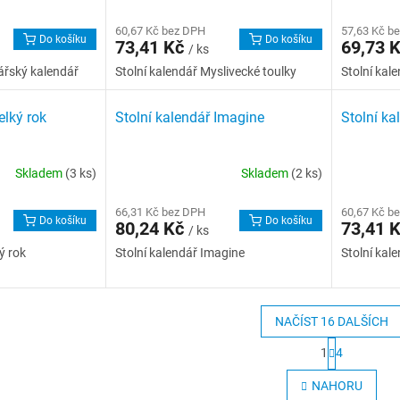
60,67 Kč bez DPH
57,63 Kč b
Do košíku
Do košíku
73,41 Kč
69,73 
/ ks
ářský kalendář
Stolní kalendář Myslivecké toulky
Stolní kal
elký rok
Stolní kalendář Imagine
Stolní ka
Skladem
(3 ks)
Skladem
(2 ks)
66,31 Kč bez DPH
60,67 Kč b
Do košíku
Do košíku
80,24 Kč
73,41 
/ ks
ý rok
Stolní kalendář Imagine
Stolní kal
NAČÍST 16 DALŠÍCH
S
1
4
t
O
r
v
NAHORU
á
l