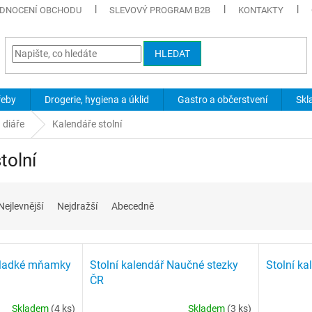
DNOCENÍ OBCHODU
SLEVOVÝ PROGRAM B2B
KONTAKTY
HLEDAT
řeby
Drogerie, hygiena a úklid
Gastro a občerstvení
Skl
 diáře
Kalendáře stolní
tolní
Nejlevnější
Nejdražší
Abecedně
 Sladké mňamky
Stolní kalendář Naučné stezky
Stolní ka
ČR
Skladem
(4 ks)
Skladem
(3 ks)