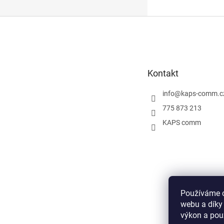
Z
á
p
a
t
Kontakt
í
info
@
kaps-comm.c
775 873 213
KAPS comm
Používáme c
webu a díky
výkon a pou