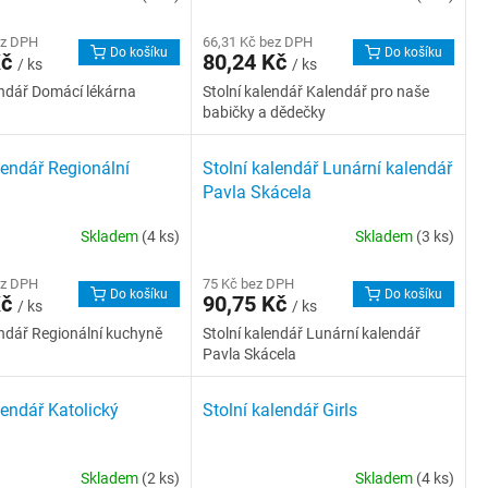
ez DPH
66,31 Kč bez DPH
Do košíku
Do košíku
Kč
80,24 Kč
/ ks
/ ks
endář Domácí lékárna
Stolní kalendář Kalendář pro naše
babičky a dědečky
lendář Regionální
Stolní kalendář Lunární kalendář
Pavla Skácela
Skladem
(4 ks)
Skladem
(3 ks)
ez DPH
75 Kč bez DPH
Do košíku
Do košíku
Kč
90,75 Kč
/ ks
/ ks
endář Regionální kuchyně
Stolní kalendář Lunární kalendář
Pavla Skácela
lendář Katolický
Stolní kalendář Girls
Skladem
(2 ks)
Skladem
(4 ks)