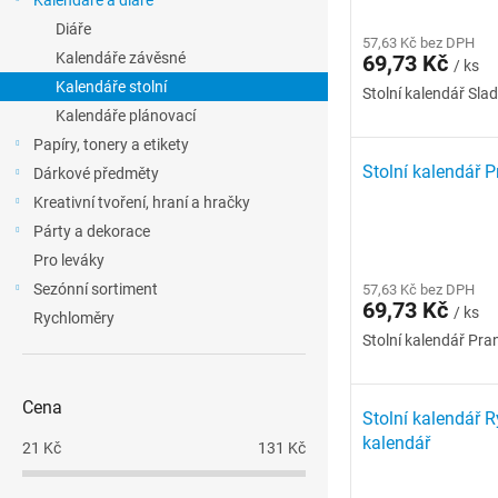
Kalendáře a diáře
l
p
d
Diáře
r
57,63 Kč bez DPH
u
Kalendáře závěsné
69,73 Kč
/ ks
o
k
Kalendáře stolní
d
t
Stolní kalendář Sl
Kalendáře plánovací
u
ů
k
Papíry, tonery a etikety
t
Stolní kalendář P
Dárkové předměty
ů
Kreativní tvoření, hraní a hračky
Párty a dekorace
Pro leváky
Sezónní sortiment
57,63 Kč bez DPH
69,73 Kč
/ ks
Rychloměry
Stolní kalendář Pra
Cena
Stolní kalendář 
kalendář
21
Kč
131
Kč