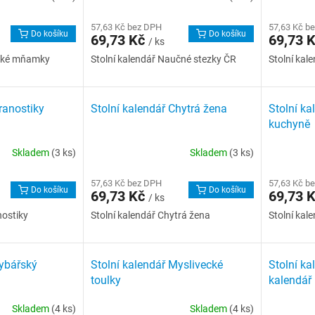
57,63 Kč bez DPH
57,63 Kč b
Do košíku
Do košíku
69,73 Kč
69,73 
/ ks
adké mňamky
Stolní kalendář Naučné stezky ČR
Stolní kal
ranostiky
Stolní kalendář Chytrá žena
Stolní ka
kuchyně
Skladem
(3 ks)
Skladem
(3 ks)
57,63 Kč bez DPH
57,63 Kč b
Do košíku
Do košíku
69,73 Kč
69,73 
/ ks
nostiky
Stolní kalendář Chytrá žena
Stolní kal
Rybářský
Stolní kalendář Myslivecké
Stolní ka
toulky
kalendář
Skladem
(4 ks)
Skladem
(4 ks)