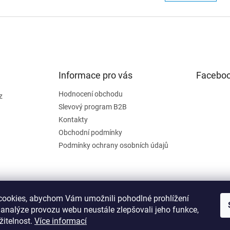
n
á
k
d
o
a
v
c
á
í
n
p
í
r
Informace pro vás
v
Facebo
k
y
Hodnocení obchodu
z
v
Slevový program B2B
ý
Kontakty
p
Obchodní podmínky
i
s
Podmínky ochrany osobních údajů
u
ookies, abychom Vám umožnili pohodlné prohlížení
 analýze provozu webu neustále zlepšovali jeho funkce,
žitelnost.
Více informací