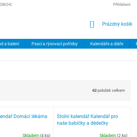
OBCHODNÍ PODMÍNKY
PODMÍNKY OCHRANY OSOBNÍCH ÚDAJŮ
Přihlášení
NÁKUPNÍ
Prázdný košík
KOŠÍK
ad a balení
Psací a rýsovací potřeby
Kalendáře a diáře
62
položek celkem
lendář Domácí lékárna
Stolní kalendář Kalendář pro
naše babičky a dědečky
Skladem
(4 ks)
Skladem
(2 ks)