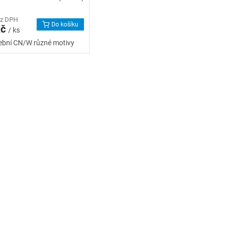
ez DPH
Do košíku
Kč
/ ks
ební CN/W různé motivy