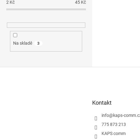
2
Kč
45
Kč
Na skladě
3
Z
á
p
a
t
Kontakt
í
info
@
kaps-comm.c
775 873 213
KAPS comm