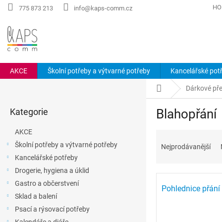
Přejít
HO
775 873 213
info@kaps-comm.cz
na
obsah
AKCE
Školní potřeby a výtvarné potřeby
Kancelářské pot
P
Domů
Dárkové př
o
Přeskočit
s
Kategorie
Blahopřání
kategorie
t
r
AKCE
Ř
a
a
Školní potřeby a výtvarné potřeby
Nejprodávanější
n
z
Kancelářské potřeby
n
e
í
Drogerie, hygiena a úklid
V
n
p
Gastro a občerstvení
ý
í
Pohlednice přání
a
Sklad a balení
p
p
n
i
r
Psací a rýsovací potřeby
e
s
o