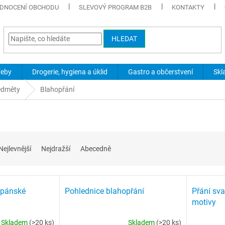
DNOCENÍ OBCHODU
SLEVOVÝ PROGRAM B2B
KONTAKTY
HLEDAT
řeby
Drogerie, hygiena a úklid
Gastro a občerstvení
Skl
edměty
Blahopřání
Nejlevnější
Nejdražší
Abecedně
 pánské
Pohlednice blahopřání
Přání sv
motivy
Skladem
(>20 ks)
Skladem
(>20 ks)