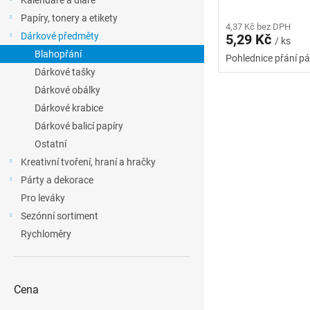
Kalendáře a diáře
l
p
d
Papíry, tonery a etikety
r
4,37 Kč bez DPH
u
Dárkové předměty
5,29 Kč
/ ks
o
k
Blahopřání
d
t
Pohlednice přání p
Dárkové tašky
u
ů
k
Dárkové obálky
t
Dárkové krabice
ů
Dárkové balicí papíry
Ostatní
Kreativní tvoření, hraní a hračky
Párty a dekorace
Pro leváky
Sezónní sortiment
Rychloměry
Cena