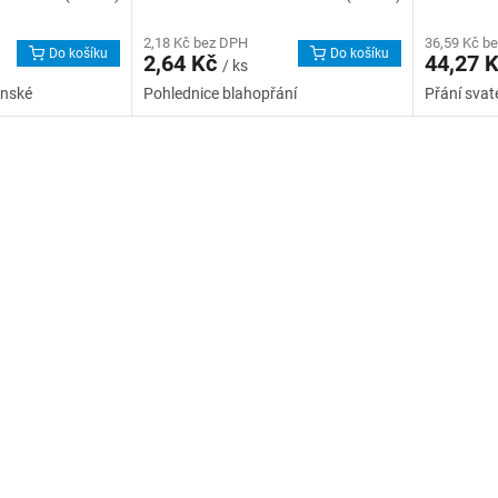
2,18 Kč bez DPH
36,59 Kč b
Do košíku
Do košíku
2,64 Kč
44,27 
/ ks
ánské
Pohlednice blahopřání
Přání svat
O
v
l
á
d
a
c
í
p
r
v
k
y
v
ý
p
i