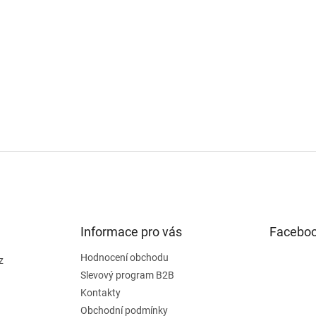
s
u
Informace pro vás
Facebo
Hodnocení obchodu
z
Slevový program B2B
Kontakty
Obchodní podmínky