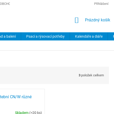
OBCHODNÍ PODMÍNKY
PODMÍNKY OCHRANY OSOBNÍCH ÚDAJŮ
Přihlášení
NÁKUPNÍ
Prázdný košík
KOŠÍK
ad a balení
Psací a rýsovací potřeby
Kalendáře a diáře
3
položek celkem
atební CN/W různé
Skladem
(>20 ks)