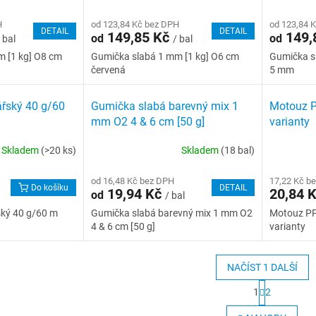
H
od 123,84 Kč bez DPH
od 123,84 
DETAIL
DETAIL
149,85 Kč
149,
od
od
 bal
/ bal
 [1 kg] O8 cm
Gumička slabá 1 mm [1 kg] O6 cm
Gumička si
červená
5 mm
ářský 40 g/60
Gumička slabá barevný mix 1
Motouz P
mm O2 4 & 6 cm [50 g]
varianty
Skladem
(>20 ks)
Skladem
(18 bal)
od 16,48 Kč bez DPH
17,22 Kč b
Do košíku
DETAIL
19,94 Kč
20,84 
od
/ bal
ský 40 g/60 m
Gumička slabá barevný mix 1 mm O2
Motouz PP
4 & 6 cm [50 g]
varianty
NAČÍST 1 DALŠÍ
S
1
2
t
O
r
v