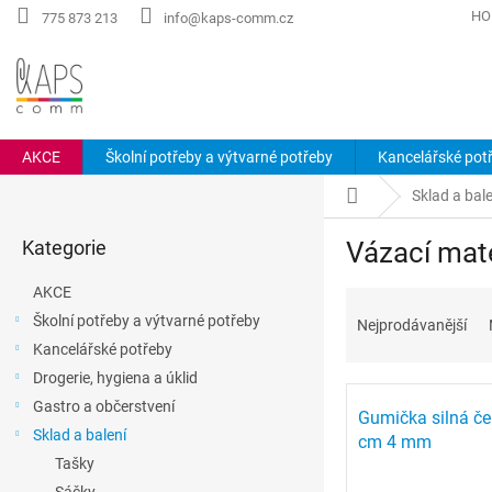
Přejít
HO
775 873 213
info@kaps-comm.cz
na
obsah
AKCE
Školní potřeby a výtvarné potřeby
Kancelářské pot
P
Domů
Sklad a bale
o
Přeskočit
s
Kategorie
Vázací mate
kategorie
t
r
AKCE
Ř
a
a
Školní potřeby a výtvarné potřeby
Nejprodávanější
n
z
Kancelářské potřeby
n
e
í
Drogerie, hygiena a úklid
V
n
p
Gastro a občerstvení
ý
í
Gumička silná če
a
Sklad a balení
p
p
cm 4 mm
n
i
r
Tašky
e
s
o