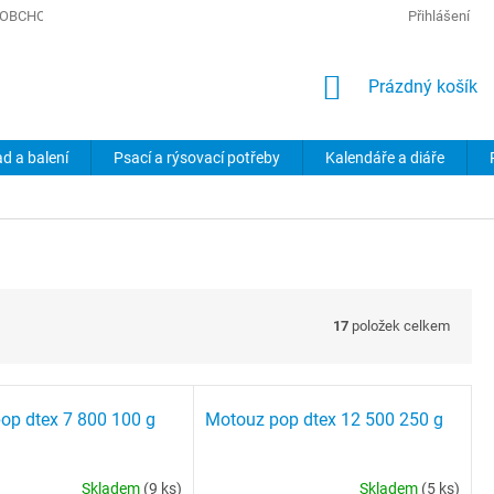
OBCHODNÍ PODMÍNKY
PODMÍNKY OCHRANY OSOBNÍCH ÚDAJŮ
Přihlášení
NÁKUPNÍ
Prázdný košík
KOŠÍK
ad a balení
Psací a rýsovací potřeby
Kalendáře a diáře
17
položek celkem
op dtex 7 800 100 g
Motouz pop dtex 12 500 250 g
Skladem
(9 ks)
Skladem
(5 ks)