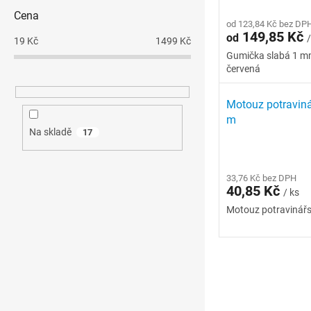
Cena
od 123,84 Kč bez DP
149,85 Kč
od
/
19
Kč
1499
Kč
Gumička slabá 1 mm
červená
Motouz potravin
m
Na skladě
17
33,76 Kč bez DPH
40,85 Kč
/ ks
Motouz potravinář