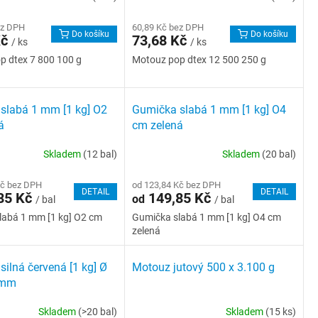
ez DPH
60,89 Kč bez DPH
Do košíku
Do košíku
Kč
73,68 Kč
/ ks
/ ks
p dtex 7 800 100 g
Motouz pop dtex 12 500 250 g
slabá 1 mm [1 kg] O2
Gumička slabá 1 mm [1 kg] O4
á
cm zelená
Skladem
(12 bal)
Skladem
(20 bal)
Kč bez DPH
od 123,84 Kč bez DPH
DETAIL
DETAIL
85 Kč
149,85 Kč
od
/ bal
/ bal
labá 1 mm [1 kg] O2 cm
Gumička slabá 1 mm [1 kg] O4 cm
zelená
ilná červená [1 kg] Ø
Motouz jutový 500 x 3.100 g
 mm
Skladem
(>20 bal)
Skladem
(15 ks)