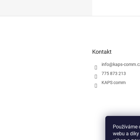
Z
á
p
a
t
Kontakt
í
info
@
kaps-comm.c
775 873 213
KAPS comm
Používáme c
webu a díky