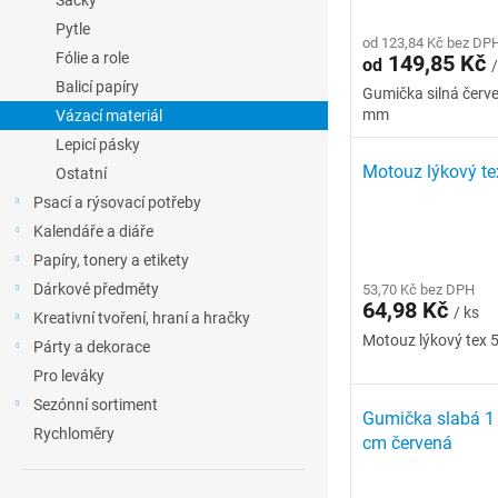
Sáčky
l
p
d
Pytle
r
od 123,84 Kč bez DP
u
Fólie a role
149,85 Kč
od
/
o
k
Balicí papíry
d
t
Gumička silná červe
mm
Vázací materiál
u
ů
k
Lepicí pásky
t
Motouz lýkový te
Ostatní
ů
Psací a rýsovací potřeby
Kalendáře a diáře
Papíry, tonery a etikety
Dárkové předměty
53,70 Kč bez DPH
64,98 Kč
/ ks
Kreativní tvoření, hraní a hračky
Motouz lýkový tex 5
Párty a dekorace
Pro leváky
Sezónní sortiment
Gumička slabá 1
Rychloměry
cm červená