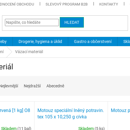
DNOCENÍ OBCHODU
SLEVOVÝ PROGRAM B2B
KONTAKTY
HLEDAT
řeby
Drogerie, hygiena a úklid
Gastro a občerstvení
Skl
ní
Vázací materiál
riál
Nejlevnější
Nejdražší
Abecedně
rvená [1 kg] O8
Motouz speciální lněný potravin.
Motouz p
tex 105 x 10,250 g cívka
Skladem
(11 bal)
Skladem
(5 ks)