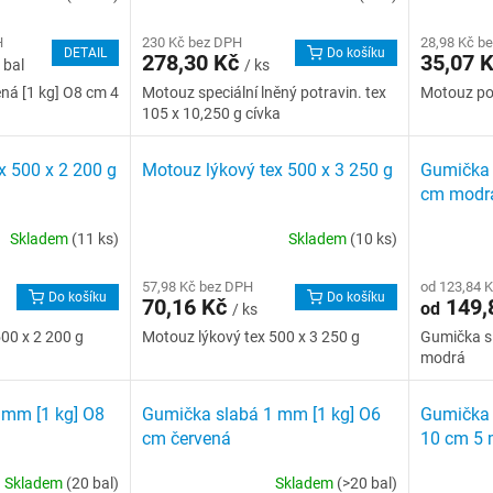
H
230 Kč bez DPH
28,98 Kč b
DETAIL
Do košíku
278,30 Kč
35,07 
 bal
/ ks
ná [1 kg] O8 cm 4
Motouz speciální lněný potravin. tex
Motouz po
105 x 10,250 g cívka
x 500 x 2 200 g
Motouz lýkový tex 500 x 3 250 g
Gumička 
cm modr
Skladem
(11 ks)
Skladem
(10 ks)
57,98 Kč bez DPH
od 123,84 
Do košíku
Do košíku
70,16 Kč
149,
od
/ ks
00 x 2 200 g
Motouz lýkový tex 500 x 3 250 g
Gumička s
modrá
 mm [1 kg] O8
Gumička slabá 1 mm [1 kg] O6
Gumička s
cm červená
10 cm 5
Skladem
(20 bal)
Skladem
(>20 bal)