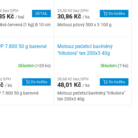
Kč bez DPH
25,50 Kč bez DPH
DETAIL
Do košíku
85 Kč
30,86 Kč
/ bal
/ ks
lná červená [1 kg] Ø 10 cm
Motouz jutový 500 x 3.100 g
P 7.800 50 g barevné
Motouz pečeticí bavlněný
"trikolora" tex 200x3 40g
Skladem
(>20 ks)
Skladem
(7 ks)
ez DPH
39,68 Kč bez DPH
Do košíku
Do košíku
Kč
48,01 Kč
/ ks
/ ks
 7.800 50 g barevné
Motouz pečeticí bavlněný "trikolora"
tex 200x3 40g