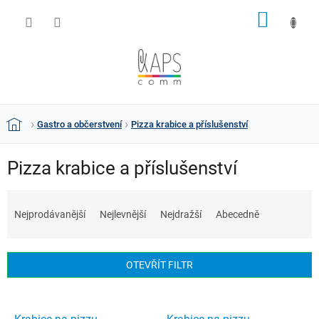
Přejít
NÁKUP
na
obsah
KOŠÍK
Gastro a občerstvení
Pizza krabice a příslušenství
Domů
Pizza krabice a příslušenství
Ř
a
Nejprodávanější
Nejlevnější
Nejdražší
Abecedně
z
e
n
OTEVŘÍT FILTR
í
p
V
r
ý