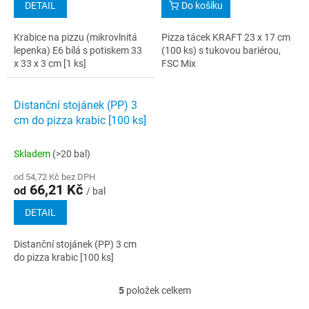
DETAIL
Do košíku
Krabice na pizzu (mikrovlnitá
Pizza tácek KRAFT 23 x 17 cm
lepenka) E6 bílá s potiskem 33
(100 ks) s tukovou bariérou,
x 33 x 3 cm [1 ks]
FSC Mix
Distanční stojánek (PP) 3
cm do pizza krabic [100 ks]
Skladem
(>20 bal)
od 54,72 Kč bez DPH
66,21 Kč
od
/ bal
DETAIL
Distanční stojánek (PP) 3 cm
do pizza krabic [100 ks]
5
položek celkem
O