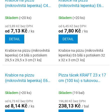
Krabice na pizzu
Krabice na pizzu
o
p
(mikrovlnitá lepenka) C4
(mikrovlnitá lepenka) E6
d
i
bílá s potiskem 29,5 x 29,5
bílá s potiskem 32 x 32 x 3
u
s
x 3 cm [1 ks]
cm [1 ks]
k
Skladem
(>20 ks)
Skladem
(>20 ks)
p
t
r
od 5,89 Kč bez DPH
od 6,45 Kč bez DPH
ů
7,13 Kč
7,80 Kč
o
od
od
/ ks
/ ks
d
DETAIL
DETAIL
u
k
Krabice na pizzu (mikrovlnitá
Krabice na pizzu (mikrovlnitá
t
lepenka) C4 bílá s potiskem
lepenka) E6 bílá s potiskem 32
ů
29,5 x 29,5 x 3 cm [1 ks]
x 32 x 3 cm [1 ks]
Krabice na pizzu
Pizza tácek KRAFT 23 x 17
(mikrovlnitá lepenka) E6
cm (100 ks) s tukovou
bílá s potiskem 33 x 33 x 3
bariérou, FSC Mix
cm [1 ks]
Skladem
(>20 ks)
Skladem
(19 bal)
od 6,73 Kč bez DPH
196,80 Kč bez DPH
8,14 Kč
238,13 Kč
od
/ ks
/ bal