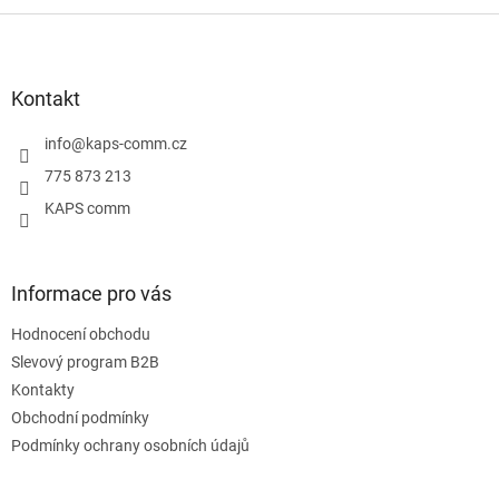
v
l
Z
á
á
d
p
a
a
Kontakt
c
t
í
í
info
@
kaps-comm.cz
p
r
775 873 213
v
KAPS comm
k
y
v
ý
Informace pro vás
p
i
Hodnocení obchodu
s
u
Slevový program B2B
Kontakty
Obchodní podmínky
Podmínky ochrany osobních údajů