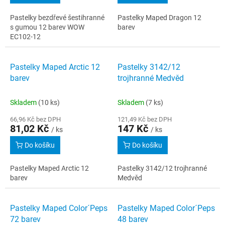
Pastelky bezdřevé šestihranné
Pastelky Maped Dragon 12
s gumou 12 barev WOW
barev
EC102-12
Pastelky Maped Arctic 12
Pastelky 3142/12
barev
trojhranné Medvěd
Skladem
(10 ks)
Skladem
(7 ks)
66,96 Kč bez DPH
121,49 Kč bez DPH
81,02 Kč
147 Kč
/ ks
/ ks
Do košíku
Do košíku
Pastelky Maped Arctic 12
Pastelky 3142/12 trojhranné
barev
Medvěd
Pastelky Maped Color´Peps
Pastelky Maped Color´Peps
72 barev
48 barev