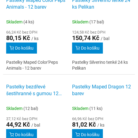
Pastelky Maped Color'Peps
Pastelky Silverino tenké 24
o
p
Animals - 12 barev
ks Pelikan
d
i
u
s
k
Skladem
(4 ks)
Skladem
(17 bal)
p
t
r
66,24 Kč bez DPH
124,58 Kč bez DPH
ů
80,15 Kč
150,74 Kč
o
/ ks
/ bal
d
Do košíku
Do košíku
u
k
Pastelky Maped Color'Peps
Pastelky Silverino tenké 24 ks
t
Animals - 12 barev
Pelikan
ů
Pastelky bezdřevé
Pastelky Maped Dragon 12
šestihranné s gumou 12
barev
barev WOW EC102-12
Skladem
(12 bal)
Skladem
(11 ks)
37,12 Kč bez DPH
66,96 Kč bez DPH
44,92 Kč
81,02 Kč
/ bal
/ ks
Do košíku
Do košíku