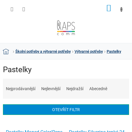
Přejít
NÁKUP
na
obsah
KOŠÍK
Školní potřeby a výtvarné potřeby
Výtvarné potřeby
Pastelky
Domů
Pastelky
Ř
a
Nejprodávanější
Nejlevnější
Nejdražší
Abecedně
z
e
n
OTEVŘÍT FILTR
í
p
V
r
ý