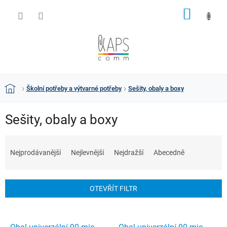
Přejít
NÁKUP
na
obsah
KOŠÍK
Školní potřeby a výtvarné potřeby
Sešity, obaly a boxy
Domů
Sešity, obaly a boxy
Ř
a
Nejprodávanější
Nejlevnější
Nejdražší
Abecedně
z
e
n
OTEVŘÍT FILTR
í
p
V
r
ý