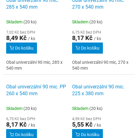
Obal univerzální 90 mic.
Obal univerzální 90 mic.
o
p
285 x 540 mm
270 x 540 mm
d
i
u
s
k
Skladem
(20 ks)
Skladem
(20 ks)
p
t
r
7,02 Kč bez DPH
6,75 Kč bez DPH
ů
8,49 Kč
8,17 Kč
o
/ ks
/ ks
d
Do košíku
Do košíku
u
k
Obal univerzální 90 mic, 285 x
Obal univerzální 90 mic, 270 x
t
540 mm
540 mm
ů
Obal univerzální 90 mic. PP
Obal univerzální 90 mic.
260 x 540 mm
225 x 380 mm
Skladem
(20 ks)
Skladem
(20 ks)
6,75 Kč bez DPH
4,59 Kč bez DPH
8,17 Kč
5,55 Kč
/ ks
/ ks
Do košíku
Do košíku