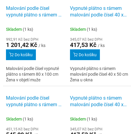
Malování podle čísel
Vypnuté plátno s rámem
vypnuté plátno s rámem 80
malování podle čísel 40 x
x 100 cm Žena v objetí
50 cm Žena u okna
muže
Skladem
(1 ks)
Skladem
(1 ks)
992,91 Kč bez DPH
345,07 Kč bez DPH
1 201,42 Kč
417,53 Kč
/ ks
/ ks
Do košíku
Do košíku
Malování podle čísel vypnuté
Vypnuté plátno s rámem
plátno s rámem 80 x 100 cm
malování podle čísel 40 x 50 cm
Žena v objetí muže
Žena u okna
Malování podle čísel
Vypnuté plátno s rámem
vypnuté plátno s rámem 40
malování podle čísel 40 x
x 50 cm Deštivý den
50 cm Marilyn Monroe
Skladem
(1 ks)
Skladem
(1 ks)
451,15 Kč bez DPH
345,07 Kč bez DPH