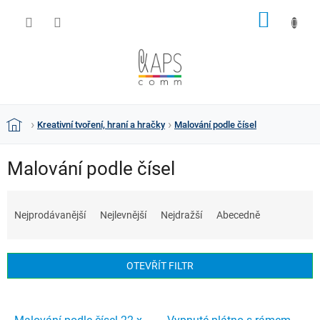
Přejít
NÁKUP
na
obsah
KOŠÍK
Kreativní tvoření, hraní a hračky
Malování podle čísel
Domů
Malování podle čísel
Ř
a
Nejprodávanější
Nejlevnější
Nejdražší
Abecedně
z
e
n
OTEVŘÍT FILTR
í
p
V
r
ý