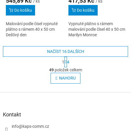
545,89 Kč
417,53 Kč
/ ks
/ ks
Do košíku
Do košíku
Malování podle čísel vypnuté
Vypnuté plátno s rámem
plátno s rámem 40 x 50 cm
malování podle čísel 40 x 50 cm
Deštivý den
Marilyn Monroe
NAČÍST 16 DALŠÍCH
S
1
4
t
O
r
49
položek celkem
v
á
l
NAHORU
n
á
k
o
d
v
Z
a
á
c
á
n
í
p
í
p
a
Kontakt
r
t
v
í
info
@
kaps-comm.cz
k