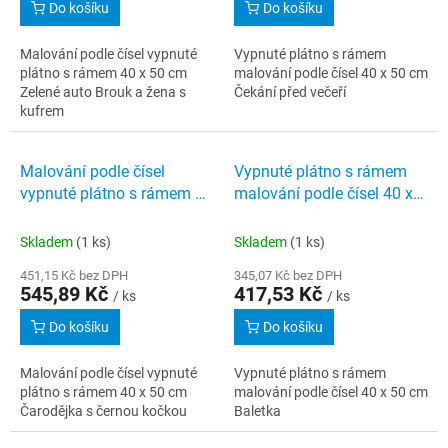
Do košíku
Do košíku
Malování podle čísel vypnuté
Vypnuté plátno s rámem
plátno s rámem 40 x 50 cm
malování podle čísel 40 x 50 cm
Zelené auto Brouk a žena s
Čekání před večeří
kufrem
Malování podle čísel
Vypnuté plátno s rámem
vypnuté plátno s rámem 40
malování podle čísel 40 x
x 50 cm Čarodějka s
50 cm Baletka
černou kočkou
Skladem
(1 ks)
Skladem
(1 ks)
451,15 Kč bez DPH
345,07 Kč bez DPH
545,89 Kč
417,53 Kč
/ ks
/ ks
Do košíku
Do košíku
Malování podle čísel vypnuté
Vypnuté plátno s rámem
plátno s rámem 40 x 50 cm
malování podle čísel 40 x 50 cm
Čarodějka s černou kočkou
Baletka