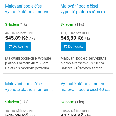
Malování podle čísel
Malování podle čísel
vypnuté plátno s rámem 40
vypnuté plátno s rámem 40
x 50 cm Baletka s modrým
x 50 cm Baletka v růžových
pozadím
šatech
Skladem
(1 ks)
Skladem
(1 ks)
451,15 Kč bez DPH
451,15 Kč bez DPH
545,89 Kč
545,89 Kč
/ ks
/ ks
Do košíku
Do košíku
Malování podle čísel vypnuté
Malování podle čísel vypnuté
plátno s rámem 40 x 50 cm
plátno s rámem 40 x 50 cm
Baletka s modrým pozadím
Baletka v růžových šatech
Malování podle čísel
Vypnuté plátno s rámem
vypnuté plátno s rámem 40
malování podle čísel 40 x
x 50 cm Sakury v Praze
50 cm Africká krása
Skladem
(1 ks)
Skladem
(1 ks)
451,15 Kč bez DPH
345,07 Kč bez DPH
545,89 Kč
417,53 Kč