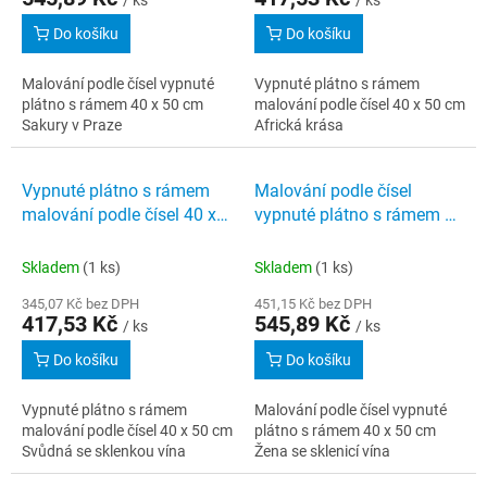
/ ks
/ ks
Do košíku
Do košíku
Malování podle čísel vypnuté
Vypnuté plátno s rámem
plátno s rámem 40 x 50 cm
malování podle čísel 40 x 50 cm
Sakury v Praze
Africká krása
Vypnuté plátno s rámem
Malování podle čísel
malování podle čísel 40 x
vypnuté plátno s rámem 40
50 cm Svůdná se sklenkou
x 50 cm Žena se sklenicí
vína
vína
Skladem
(1 ks)
Skladem
(1 ks)
345,07 Kč bez DPH
451,15 Kč bez DPH
417,53 Kč
545,89 Kč
/ ks
/ ks
Do košíku
Do košíku
Vypnuté plátno s rámem
Malování podle čísel vypnuté
malování podle čísel 40 x 50 cm
plátno s rámem 40 x 50 cm
Svůdná se sklenkou vína
Žena se sklenicí vína