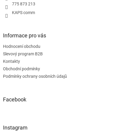
y
775 873 213
v
KAPS comm
ý
p
i
s
Informace pro vás
u
Hodnocení obchodu
Slevový program B2B
Kontakty
Obchodní podmínky
Podmínky ochrany osobních údajů
Facebook
Instagram