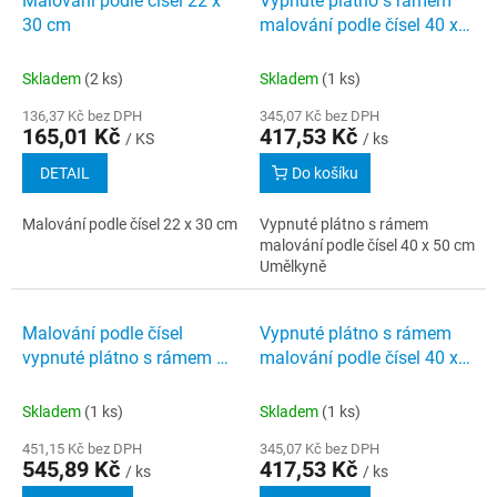
Malování podle čísel 22 x
Vypnuté plátno s rámem
o
p
30 cm
malování podle čísel 40 x
d
i
50 cm Umělkyně
u
s
k
Skladem
(2 ks)
Skladem
(1 ks)
p
t
r
136,37 Kč bez DPH
345,07 Kč bez DPH
ů
165,01 Kč
417,53 Kč
o
/ KS
/ ks
d
DETAIL
Do košíku
u
k
Malování podle čísel 22 x 30 cm
Vypnuté plátno s rámem
t
malování podle čísel 40 x 50 cm
ů
Umělkyně
Malování podle čísel
Vypnuté plátno s rámem
vypnuté plátno s rámem 40
malování podle čísel 40 x
x 50 cm Zelené auto Brouk
50 cm Čekání před večeří
a žena s kufrem
Skladem
(1 ks)
Skladem
(1 ks)
451,15 Kč bez DPH
345,07 Kč bez DPH
545,89 Kč
417,53 Kč
/ ks
/ ks