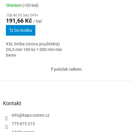
Skladem
(>20 bal)
158,40 Kč bez DPH
191,66 Kč
/ bal
Do košíku
XXL brčka (znovu použitelná)
O6,5 mm 100 ks 1 000 mm mix
barev
7
položek celkem
O
v
l
Z
á
á
d
p
a
a
Kontakt
c
t
í
í
info
@
kaps-comm.cz
p
r
775 873 213
v