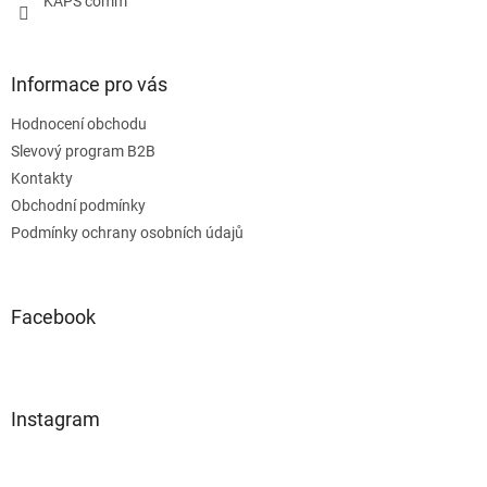
KAPS comm
k
y
v
ý
Informace pro vás
p
i
Hodnocení obchodu
s
u
Slevový program B2B
Kontakty
Obchodní podmínky
Podmínky ochrany osobních údajů
Facebook
Instagram