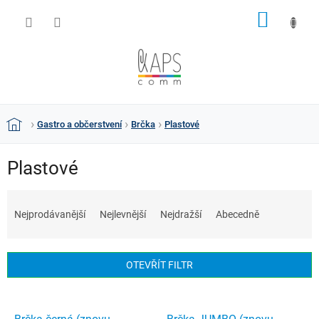
Přejít
NÁKUP
na
obsah
KOŠÍK
Gastro a občerstvení
Brčka
Plastové
Domů
Plastové
Ř
a
Nejprodávanější
Nejlevnější
Nejdražší
Abecedně
z
e
n
OTEVŘÍT FILTR
í
p
V
r
ý