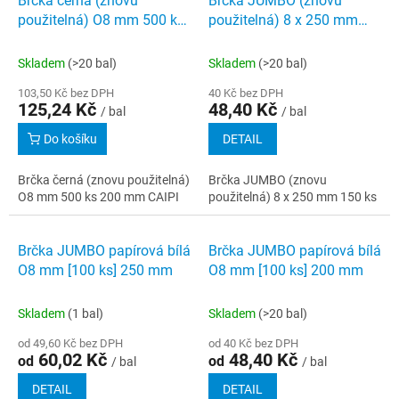
Brčka černá (znovu
Brčka JUMBO (znovu
o
p
použitelná) O8 mm 500 ks
použitelná) 8 x 250 mm
d
i
200 mm CAIPI
150 ks
u
s
k
Skladem
(>20 bal)
Skladem
(>20 bal)
p
t
r
103,50 Kč bez DPH
40 Kč bez DPH
ů
125,24 Kč
48,40 Kč
o
/ bal
/ bal
d
Do košíku
DETAIL
u
k
Brčka černá (znovu použitelná)
Brčka JUMBO (znovu
t
O8 mm 500 ks 200 mm CAIPI
použitelná) 8 x 250 mm 150 ks
ů
Brčka JUMBO papírová bílá
Brčka JUMBO papírová bílá
O8 mm [100 ks] 250 mm
O8 mm [100 ks] 200 mm
Skladem
(1 bal)
Skladem
(>20 bal)
od 49,60 Kč bez DPH
od 40 Kč bez DPH
60,02 Kč
48,40 Kč
od
od
/ bal
/ bal
DETAIL
DETAIL