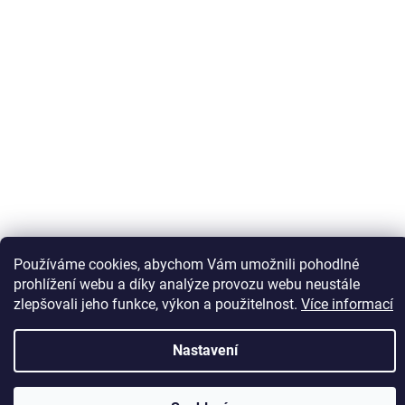
Používáme cookies, abychom Vám umožnili pohodlné
Sledovat na Instagramu
prohlížení webu a díky analýze provozu webu neustále
zlepšovali jeho funkce, výkon a použitelnost.
Více informací
Vytvořil Shoptet
Nastavení
Copyright 2026
Kaps comm
. Všechna práva vyhrazena.