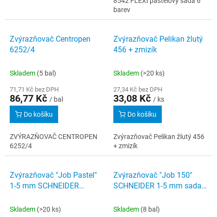
8542 FLEXI pastelový sada 6
barev
Zvýrazňovač Centropen
Zvýrazňovač Pelikan žlutý
6252/4
456 + zmizík
Skladem
(5 bal)
Skladem
(>20 ks)
71,71 Kč bez DPH
27,34 Kč bez DPH
86,77 Kč
33,08 Kč
/ bal
/ ks
Do košíku
Do košíku
ZVÝRAZŇOVAČ CENTROPEN
Zvýrazňovač Pelikan žlutý 456
6252/4
+ zmizík
Zvýrazňovač "Job Pastel"
Zvýrazňovač "Job 150"
1-5 mm SCHNEIDER
SCHNEIDER 1-5 mm sada
vanilková
6 barev
Skladem
(>20 ks)
Skladem
(8 bal)