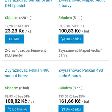
Zvýrazňovač parfémovaný
Zvýrazňovač Maped Arctic
o
p
DELI pastel
4 barvy
d
i
u
s
k
Skladem
(>20 ks)
Skladem
(5 bal)
p
t
r
19,20 Kč bez DPH
83,33 Kč bez DPH
ů
23,23 Kč
100,83 Kč
o
/ ks
/ bal
d
DETAIL
Do košíku
u
k
Zvýrazňovač parfémovaný
Zvýrazňovač Maped Arctic 4
t
DELI pastel
barvy
ů
Zvýrazňovač Pelikan 490
Zvýrazňovač Pelikan 490
sada 4 barev
sada 6 barev
Skladem
(6 bal)
Skladem
(8 bal)
89,93 Kč bez DPH
133,60 Kč bez DPH
108,82 Kč
161,66 Kč
/ bal
/ bal
Do košíku
Do košíku