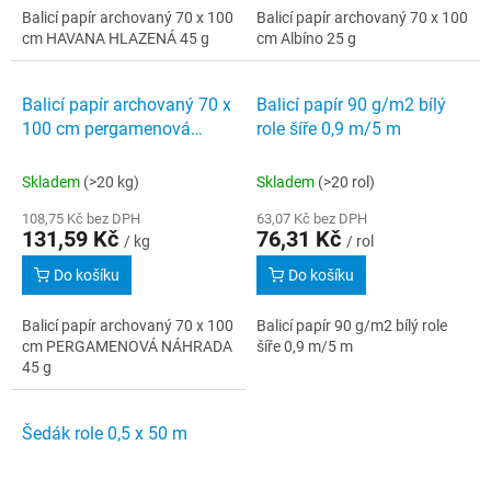
Balicí papír archovaný 70 x 100
Balicí papír archovaný 70 x 100
cm HAVANA HLAZENÁ 45 g
cm Albíno 25 g
Balicí papír archovaný 70 x
Balicí papír 90 g/m2 bílý
100 cm pergamenová
role šíře 0,9 m/5 m
náhrada 45 g
Skladem
(>20 kg)
Skladem
(>20 rol)
108,75 Kč bez DPH
63,07 Kč bez DPH
131,59 Kč
76,31 Kč
/ kg
/ rol
Do košíku
Do košíku
Balicí papír archovaný 70 x 100
Balicí papír 90 g/m2 bílý role
cm PERGAMENOVÁ NÁHRADA
šíře 0,9 m/5 m
45 g
Šedák role 0,5 x 50 m