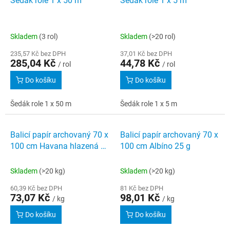
Šedák role 1 x 50 m
Šedák role 1 x 5 m
o
p
d
i
u
s
k
Skladem
(3 rol)
Skladem
(>20 rol)
p
t
r
235,57 Kč bez DPH
37,01 Kč bez DPH
ů
285,04 Kč
44,78 Kč
o
/ rol
/ rol
d
Do košíku
Do košíku
u
k
Šedák role 1 x 50 m
Šedák role 1 x 5 m
t
ů
Balicí papír archovaný 70 x
Balicí papír archovaný 70 x
100 cm Havana hlazená 45
100 cm Albíno 25 g
g
Skladem
(>20 kg)
Skladem
(>20 kg)
60,39 Kč bez DPH
81 Kč bez DPH
73,07 Kč
98,01 Kč
/ kg
/ kg
Do košíku
Do košíku