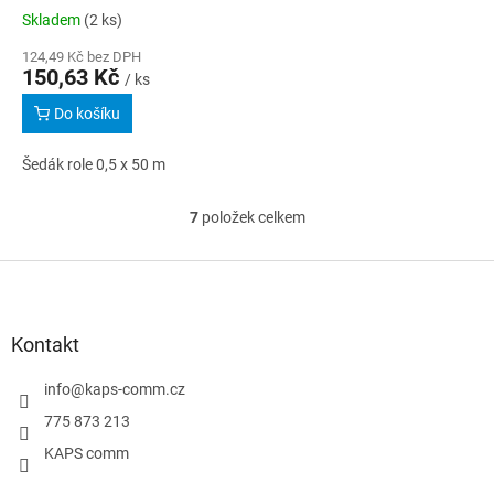
Skladem
(2 ks)
124,49 Kč bez DPH
150,63 Kč
/ ks
Do košíku
Šedák role 0,5 x 50 m
7
položek celkem
O
v
l
Z
á
á
d
p
a
a
Kontakt
c
t
í
í
info
@
kaps-comm.cz
p
r
775 873 213
v
KAPS comm
k
y