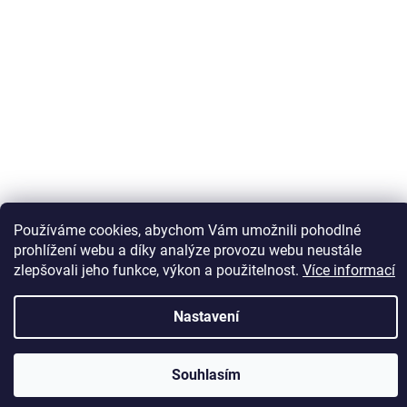
Používáme cookies, abychom Vám umožnili pohodlné
Sledovat na Instagramu
prohlížení webu a díky analýze provozu webu neustále
zlepšovali jeho funkce, výkon a použitelnost.
Více informací
Vytvořil Shoptet
Nastavení
Copyright 2026
Kaps comm
. Všechna práva vyhrazena.
Souhlasím