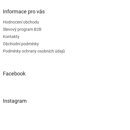
v
ý
Informace pro vás
p
i
Hodnocení obchodu
s
u
Slevový program B2B
Kontakty
Obchodní podmínky
Podmínky ochrany osobních údajů
Facebook
Instagram