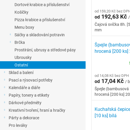
l
Dortové krabice a příslušenství
p
d
r
od 159,20 Kč bez DP
u
Košíčky
192,63 Kč
od
/
o
k
Pizza krabice a příslušenství
d
t
Čajová svíčka 8h. [
Menu boxy
mm
u
ů
Sáčky a skladování potravin
k
Brčka
t
Špejle (bambuso
ů
Prostírání, ubrusy a středové pásy
hrocená [200 ks]
mm
Ubrousky
Ostatní
Sklad a balení
od 14,08 Kč bez DPH
17,04 Kč
Psací a rýsovací potřeby
od
/ b
Kalendáře a diáře
Špejle (bambusová
hrocená [200 ks] 2
Papíry, tonery a etikety
Dárkové předměty
Kuchařská čepic
Kreativní tvoření, hraní a hračky
[10 ks] bílá
Párty a dekorace
Pro leváky