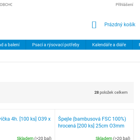
OBCHODNÍ PODMÍNKY
PODMÍNKY OCHRANY OSOBNÍCH ÚDAJŮ
Přihlášení
NÁKUPNÍ
Prázdný košík
KOŠÍK
ad a balení
Psací a rýsovací potřeby
Kalendáře a diáře
28
položek celkem
íčka 4h. [100 ks] O39 x
Špejle (bambusová FSC 100%)
hrocená [200 ks] 25cm O3mm
Skladem
(>20 bal)
Skladem
(>20 bal)