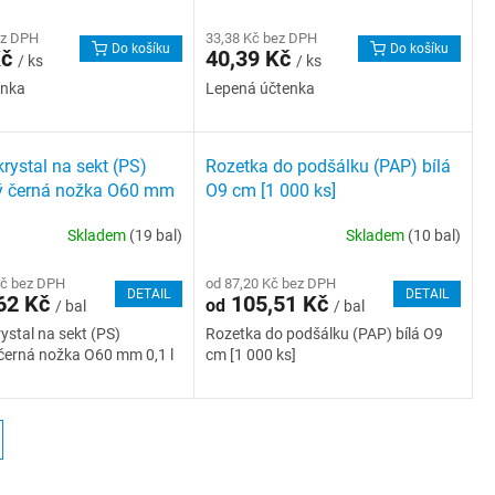
ez DPH
33,38 Kč bez DPH
Do košíku
Do košíku
Kč
40,39 Kč
/ ks
/ ks
enka
Lepená účtenka
rystal na sekt (PS)
Rozetka do podšálku (PAP) bílá
ý černá nožka O60 mm
O9 cm [1 000 ks]
ks]
Skladem
(19 bal)
Skladem
(10 bal)
Kč bez DPH
od 87,20 Kč bez DPH
DETAIL
DETAIL
62 Kč
105,51 Kč
od
/ bal
/ bal
ystal na sekt (PS)
Rozetka do podšálku (PAP) bílá O9
černá nožka O60 mm 0,1 l
cm [1 000 ks]