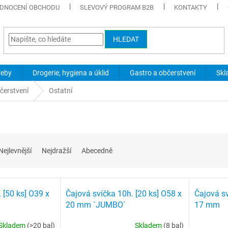
DNOCENÍ OBCHODU
SLEVOVÝ PROGRAM B2B
KONTAKTY
HLEDAT
řeby
Drogerie, hygiena a úklid
Gastro a občerstvení
Skl
čerstvení
Ostatní
Nejlevnější
Nejdražší
Abecedně
 [50 ks] O39 x
Čajová svíčka 10h. [20 ks] O58 x
Čajová sv
20 mm `JUMBO`
17 mm
Skladem
(>20 bal)
Skladem
(8 bal)