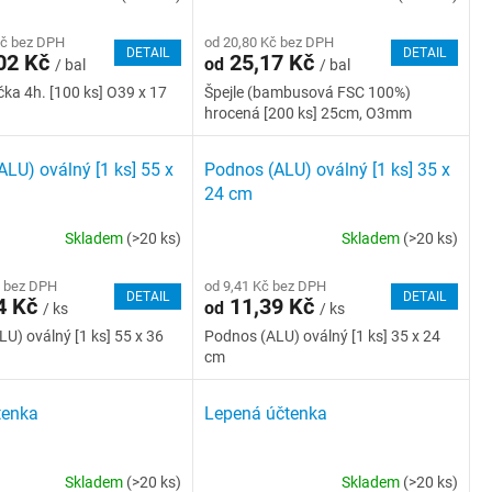
Kč bez DPH
od 20,80 Kč bez DPH
DETAIL
DETAIL
02 Kč
25,17 Kč
od
/ bal
/ bal
čka 4h. [100 ks] O39 x 17
Špejle (bambusová FSC 100%)
hrocená [200 ks] 25cm, O3mm
LU) oválný [1 ks] 55 x
Podnos (ALU) oválný [1 ks] 35 x
24 cm
Skladem
(>20 ks)
Skladem
(>20 ks)
č bez DPH
od 9,41 Kč bez DPH
DETAIL
DETAIL
4 Kč
11,39 Kč
od
/ ks
/ ks
U) oválný [1 ks] 55 x 36
Podnos (ALU) oválný [1 ks] 35 x 24
cm
tenka
Lepená účtenka
Skladem
(>20 ks)
Skladem
(>20 ks)