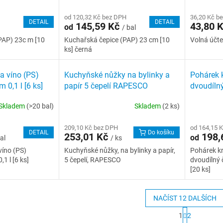
od 120,32 Kč bez DPH
36,20 Kč b
DETAIL
DETAIL
145,59 Kč
43,80 
od
/ bal
PAP) 23c m [10
Kuchařská čepice (PAP) 23 cm [10
Volná účt
ks] černá
a víno (PS)
Kuchyňské nůžky na bylinky a
Pohárek k
0,1 l [6 ks]
papír 5 čepelí RAPESCO
dvoudíln
0,1 l [20 
Skladem
(>20 bal)
Skladem
(2 ks)
209,10 Kč bez DPH
od 164,15 
DETAIL
Do košíku
253,01 Kč
198,
od
al
/ ks
víno (PS)
Kuchyňské nůžky, na bylinky a papír,
Pohárek kr
1 l [6 ks]
5 čepelí, RAPESCO
dvoudílný 
[20 ks]
NAČÍST 12 DALŠÍCH
S
1
2
t
O