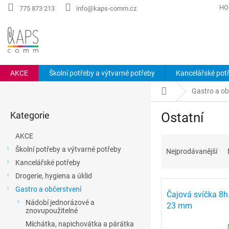
Přejít
HO
775 873 213
info@kaps-comm.cz
na
obsah
AKCE
Školní potřeby a výtvarné potřeby
Kancelářské pot
P
Domů
Gastro a ob
o
Přeskočit
s
Kategorie
Ostatní
kategorie
t
r
AKCE
Ř
a
a
Školní potřeby a výtvarné potřeby
Nejprodávanější
n
z
Kancelářské potřeby
n
e
í
Drogerie, hygiena a úklid
V
n
p
Gastro a občerstvení
ý
í
Čajová svíčka 8h.
a
Nádobí jednorázové a
p
p
23 mm
n
znovupoužitelné
i
r
e
Míchátka, napichovátka a párátka
s
o