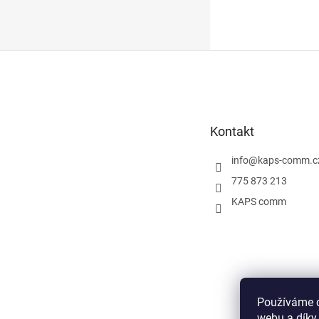
Z
á
p
a
t
Kontakt
í
info
@
kaps-comm.c
775 873 213
KAPS comm
Používáme c
webu a díky