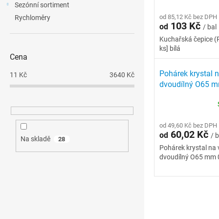
Sezónní sortiment
od 85,12 Kč bez DPH
Rychloměry
103 Kč
od
/ bal
Kuchařská čepice (
ks] bílá
Cena
Pohárek krystal n
11
Kč
3640
Kč
dvoudílný O65 mm 
od 49,60 Kč bez DPH
60,02 Kč
od
/ b
Na skladě
28
Pohárek krystal na 
dvoudílný O65 mm 0,