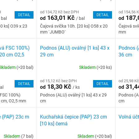
H
od 134,72 Kč bez DPH
od 154,56 
DETAIL
DETAIL
163,01 Kč
187,
od
od
 bal
/ bal
50 ks] O39 x 23
Čajová svíčka 10h. [20 ks] O58 x 20
Čajová sví
mm `JUMBO`
mm
vá FSC 100%)
Podnos (ALU) oválný [1 ks] 43 x
Podnos (A
 20 cm O2,5
29 cm
36 cm
Skladem
(>20 bal)
Skladem
(>20 ks)
od 15,12 Kč bez DPH
od 25,98 K
DETAIL
DETAIL
18,30 Kč
31,4
od
od
al
/ ks
 FSC 100%)
Podnos (ALU) oválný [1 ks] 43 x 29
Podnos (AL
0 cm, O2,5 mm
cm
cm
e (PAP) 23c m
Kuchařská čepice (PAP) 23 cm
Volná úč
[10 ks] černá
Skladem
(7 bal)
Skladem
(>20 bal)