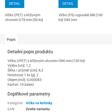
DETAIL
DETAIL
Víčko (PET) s křížovým
Víčko (PS) vypouklé bílé [100
otvorem O78 mm [50 ks]
ks] O80 mm
Popis
Detailní popis produktu
Víčko (rPET) s křížovým otvorem O80 mm [100 ks]
Výška [cm]: 1,2
Šířka / průměr [cm]: 8,3
Hmotnost 1 ks [g]: 2
Objem [m3]: 0,000083
Karton: 10 balení
Doplňkové parametry
Kategorie
:
Víčka na kelímky
EAN
:
Zvolte variantu