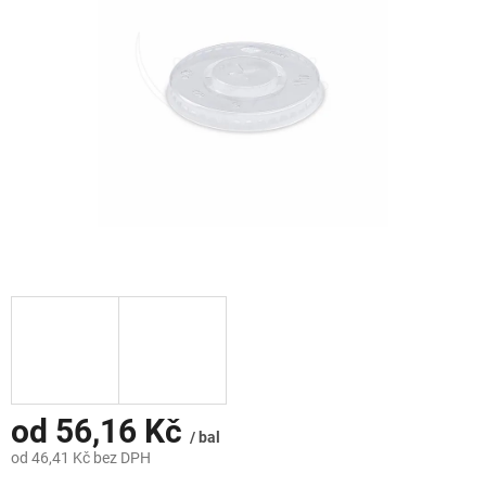
hvězdiček.
od
56,16 Kč
/ bal
od
46,41 Kč
bez DPH