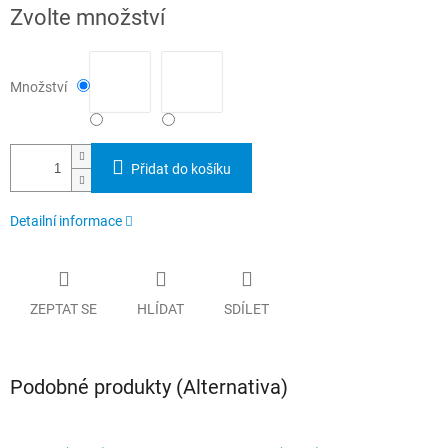
Měrná
Zvolte množství
cena:
Množství
Přidat do košíku
Detailní informace
ZEPTAT SE
HLÍDAT
SDÍLET
Podobné produkty (Alternativa)