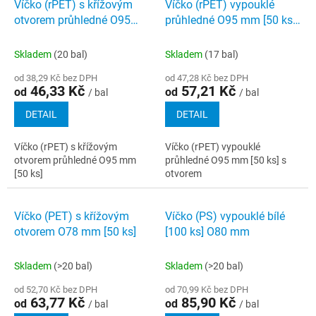
Víčko (rPET) s křížovým
Víčko (rPET) vypouklé
otvorem průhledné O95
průhledné O95 mm [50 ks]
mm [50 ks]
s otvorem
Skladem
(20 bal)
Skladem
(17 bal)
od 38,29 Kč bez DPH
od 47,28 Kč bez DPH
46,33 Kč
57,21 Kč
od
od
/ bal
/ bal
DETAIL
DETAIL
Víčko (rPET) s křížovým
Víčko (rPET) vypouklé
otvorem průhledné O95 mm
průhledné O95 mm [50 ks] s
[50 ks]
otvorem
Víčko (PET) s křížovým
Víčko (PS) vypouklé bílé
otvorem O78 mm [50 ks]
[100 ks] O80 mm
Skladem
(>20 bal)
Skladem
(>20 bal)
od 52,70 Kč bez DPH
od 70,99 Kč bez DPH
63,77 Kč
85,90 Kč
od
od
/ bal
/ bal