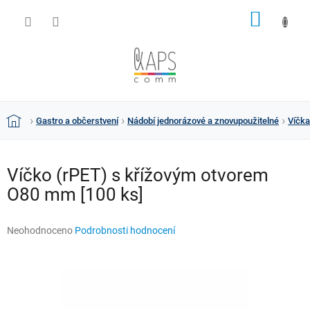
Přejít
NÁKUP
na
obsah
KOŠÍK
Gastro a občerstvení
Nádobí jednorázové a znovupoužitelné
Víčka
Domů
Víčko (rPET) s křížovým otvorem
O80 mm [100 ks]
Průměrné
Neohodnoceno
Podrobnosti hodnocení
hodnocení
produktu
je
0,0
z
5