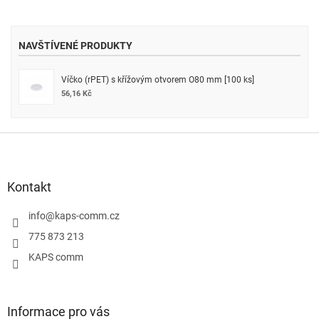
NAVŠTÍVENÉ PRODUKTY
Víčko (rPET) s křížovým otvorem O80 mm [100 ks]
56,16 Kč
Z
á
p
a
Kontakt
t
í
info
@
kaps-comm.cz
775 873 213
KAPS comm
Informace pro vás