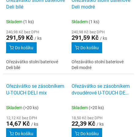
Ořezávátko stolní bateriové
Ořezávátko stolní bateriové
o
p
Deli bílé
Deli modré
d
i
u
s
k
Skladem
(1 ks)
Skladem
(1 ks)
p
t
r
240,98 Kč bez DPH
240,98 Kč bez DPH
ů
291,59 Kč
291,59 Kč
o
/ ks
/ ks
d
Do košíku
Do košíku
u
k
Ořezávátko stolní bateriové
Ořezávátko stolní bateriové
t
Deli bílé
Deli modré
ů
Ořezávátko se zásobníkem
Ořezávátko se zásobníkem
U-TOUCH DELI mix
dvouděrové U-TOUCH DELI
mix
Skladem
(>20 ks)
Skladem
(>20 ks)
12,12 Kč bez DPH
18,50 Kč bez DPH
14,67 Kč
22,39 Kč
/ ks
/ ks
Do košíku
Do košíku