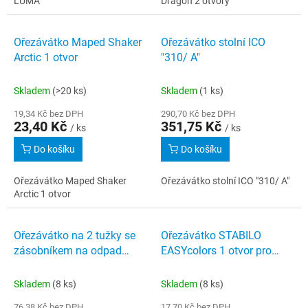
LUMA
Dragon 2 otvory
Ořezávátko Maped Shaker
Ořezávátko stolní ICO
Arctic 1 otvor
"310/ A"
Skladem
(>20 ks)
Skladem
(1 ks)
19,34 Kč bez DPH
290,70 Kč bez DPH
23,40 Kč
351,75 Kč
/ ks
/ ks
Do košíku
Do košíku
Ořezávátko Maped Shaker
Ořezávátko stolní ICO "310/ A"
Arctic 1 otvor
Ořezávátko na 2 tužky se
Ořezávátko STABILO
zásobníkem na odpad
EASYcolors 1 otvor pro
modré STAEDTLER
leváky
Skladem
(8 ks)
Skladem
(8 ks)
76,38 Kč bez DPH
17,70 Kč bez DPH