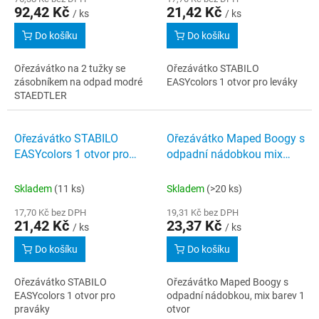
92,42 Kč
21,42 Kč
/ ks
/ ks
Do košíku
Do košíku
Ořezávátko na 2 tužky se
Ořezávátko STABILO
zásobníkem na odpad modré
EASYcolors 1 otvor pro leváky
STAEDTLER
Ořezávátko STABILO
Ořezávátko Maped Boogy s
EASYcolors 1 otvor pro
odpadní nádobkou mix
praváky
barev 1 otvor
Skladem
(11 ks)
Skladem
(>20 ks)
17,70 Kč bez DPH
19,31 Kč bez DPH
21,42 Kč
23,37 Kč
/ ks
/ ks
Do košíku
Do košíku
Ořezávátko STABILO
Ořezávátko Maped Boogy s
EASYcolors 1 otvor pro
odpadní nádobkou, mix barev 1
praváky
otvor