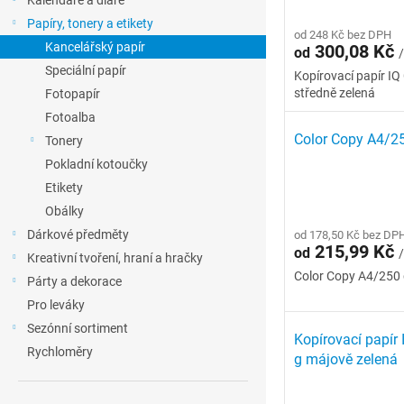
Kalendáře a diáře
l
p
d
Papíry, tonery a etikety
r
od 248 Kč bez DPH
u
Kancelářský papír
300,08 Kč
od
/
o
k
Speciální papír
d
t
Kopírovací papír IQ
středně zelená
Fotopapír
u
ů
k
Fotoalba
t
Color Copy A4/25
Tonery
ů
Pokladní kotoučky
Etikety
Obálky
Dárkové předměty
od 178,50 Kč bez DP
215,99 Kč
od
/
Kreativní tvoření, hraní a hračky
Color Copy A4/250 g
Párty a dekorace
Pro leváky
Sezónní sortiment
Kopírovací papír 
Rychloměry
g májově zelená