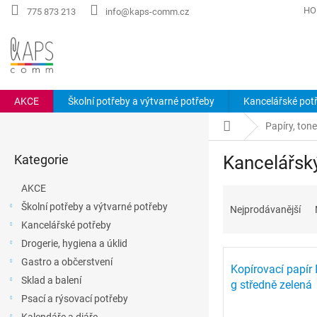
Přejít
HO
775 873 213
info@kaps-comm.cz
na
obsah
AKCE
Školní potřeby a výtvarné potřeby
Kancelářské pot
P
Domů
Papíry, tone
o
Přeskočit
s
Kategorie
Kancelářský
kategorie
t
r
AKCE
Ř
a
a
Školní potřeby a výtvarné potřeby
Nejprodávanější
n
z
Kancelářské potřeby
n
e
í
Drogerie, hygiena a úklid
V
n
p
Gastro a občerstvení
ý
í
Kopírovací papír 
a
Sklad a balení
p
p
g středně zelená
n
i
r
Psací a rýsovací potřeby
e
s
o