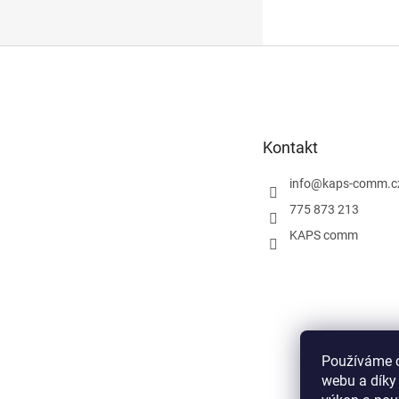
Z
á
p
a
t
Kontakt
í
info
@
kaps-comm.c
775 873 213
KAPS comm
Používáme c
webu a díky