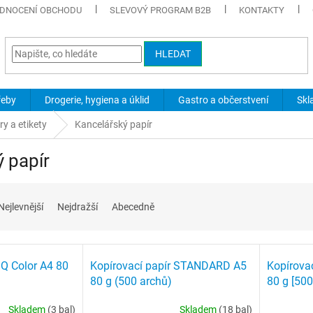
DNOCENÍ OBCHODU
SLEVOVÝ PROGRAM B2B
KONTAKTY
HLEDAT
řeby
Drogerie, hygiena a úklid
Gastro a občerstvení
Skl
ry a etikety
Kancelářský papír
 papír
Nejlevnější
Nejdražší
Abecedně
IQ Color A4 80
Kopírovací papír STANDARD A5
Kopírova
80 g (500 archů)
80 g [500
Skladem
(3 bal)
Skladem
(18 bal)