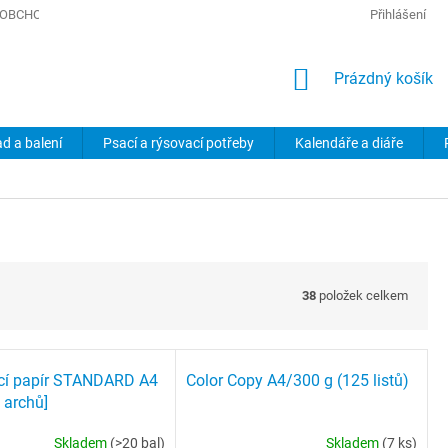
OBCHODNÍ PODMÍNKY
PODMÍNKY OCHRANY OSOBNÍCH ÚDAJŮ
Přihlášení
NÁKUPNÍ
Prázdný košík
KOŠÍK
ad a balení
Psací a rýsovací potřeby
Kalendáře a diáře
38
položek celkem
cí papír STANDARD A4
Color Copy A4/300 g (125 listů)
 archů]
Skladem
(>20 bal)
Skladem
(7 ks)