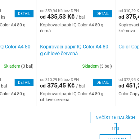
H
od 359,94 Kč bez DPH
od 310,29 
DETAIL
DETAIL
435,53 Kč
375,
od
od
 ks
/ bal
 Color A4 80 g
Kopírovací papír IQ Color A4 80 g
Kopírovací
černá
krémová
IQ Color A4 80
Kopírovací papír IQ Color A4 80
Color Cop
g cihlově červená
Skladem
(3 bal)
Skladem
(3 bal)
H
od 310,29 Kč bez DPH
od 372,95 
DETAIL
DETAIL
375,45 Kč
451,
od
od
 bal
/ bal
 Color A4 80 g
Kopírovací papír IQ Color A4 80 g
Color Copy
cihlově červená
NAČÍST 16 DALŠÍCH
S
1
3
t
O
r
v