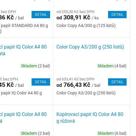
č bez DPH
od 255,30 Kč bez DPH
DETAIL
DETAIL
86 Kč
308,91 Kč
od
/ bal
/ ks
í papír STANDARD A4 80 g
Color Copy A4/300 g (125 listů)
]
í papír IQ Color A4 80
Color Copy A3/200 g (250 listů)
atá
Skladem
(2 bal)
Skladem
(4 bal)
Kč bez DPH
od 633,41 Kč bez DPH
DETAIL
DETAIL
45 Kč
766,43 Kč
od
/ bal
/ bal
 papír IQ Color A4 80 g
Color Copy A3/200 g (250 listů)
í papír IQ Color A4 80
Kopírovací papír IQ Color A4 80
á
g růžová
Skladem
(2 bal)
Skladem
(6 bal)