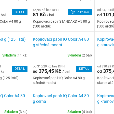
66,94 Kč bez DPH
od 84,18 K
DETAIL
Do košíku
81 Kč
101,
od
 bal
/ bal
 Color A4 80 g
Kopírovací papír STANDARD A5 80 g
Kopírovac
(500 archů)
[500 archů
0 g (125 listů)
Kopírovací papír IQ Color A4 80
Kopírovac
g středně modrá
g starozl
Skladem
(11 ks)
Skladem
(2 bal)
H
od 310,29 Kč bez DPH
od 310,29 
DETAIL
DETAIL
375,45 Kč
375,
od
od
 ks
/ bal
 (125 listů)
Kopírovací papír IQ Color A4 80 g
Kopírovací
středně modrá
starozlatá
IQ Color A4 80
Kopírovací papír IQ Color A4 80
Kopírovac
g černá
g krémov
Skladem
(3 ks)
Skladem
(4 bal)