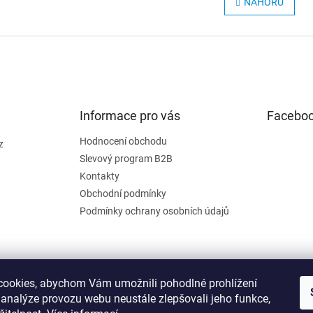
NAHORU
á
l
n
á
k
d
o
a
v
c
á
í
n
p
í
r
Informace pro vás
v
Facebo
k
y
Hodnocení obchodu
z
v
Slevový program B2B
ý
Kontakty
p
Obchodní podmínky
i
s
Podmínky ochrany osobních údajů
u
ookies, abychom Vám umožnili pohodlné prohlížení
 analýze provozu webu neustále zlepšovali jeho funkce,