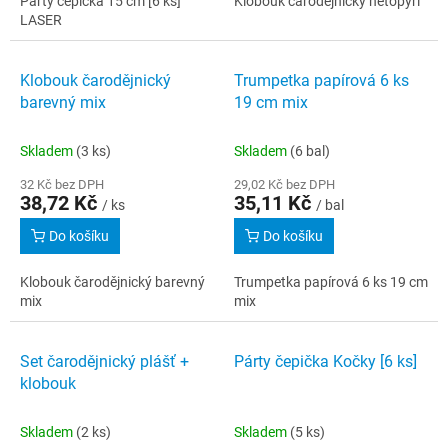
Párty čepička 15 cm [6 ks]
Klobouk čarodějnický netopýři
LASER
Klobouk čarodějnický
Trumpetka papírová 6 ks
barevný mix
19 cm mix
Skladem
(3 ks)
Skladem
(6 bal)
32 Kč bez DPH
29,02 Kč bez DPH
38,72 Kč
35,11 Kč
/ ks
/ bal
Do košíku
Do košíku
Klobouk čarodějnický barevný
Trumpetka papírová 6 ks 19 cm
mix
mix
Set čarodějnický plášť +
Párty čepička Kočky [6 ks]
klobouk
Skladem
(2 ks)
Skladem
(5 ks)