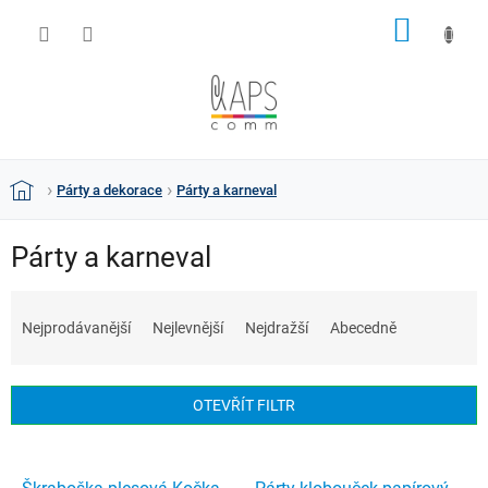
Přejít
NÁKUP
na
obsah
KOŠÍK
Párty a dekorace
Párty a karneval
Domů
Párty a karneval
Ř
a
Nejprodávanější
Nejlevnější
Nejdražší
Abecedně
z
e
n
OTEVŘÍT FILTR
í
p
V
r
ý