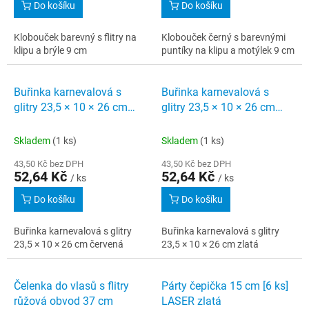
Do košíku
Do košíku
Klobouček barevný s flitry na
Klobouček černý s barevnými
klipu a brýle 9 cm
puntíky na klipu a motýlek 9 cm
Buřinka karnevalová s
Buřinka karnevalová s
glitry 23,5 × 10 × 26 cm
glitry 23,5 × 10 × 26 cm
červená
zlatá
Skladem
(1 ks)
Skladem
(1 ks)
43,50 Kč bez DPH
43,50 Kč bez DPH
52,64 Kč
52,64 Kč
/ ks
/ ks
Do košíku
Do košíku
Buřinka karnevalová s glitry
Buřinka karnevalová s glitry
23,5 × 10 × 26 cm červená
23,5 × 10 × 26 cm zlatá
Čelenka do vlasů s flitry
Párty čepička 15 cm [6 ks]
růžová obvod 37 cm
LASER zlatá