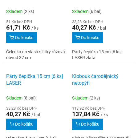
Skladem
(2 ks)
Skladem
(6 bal)
51 Kč bez DPH
33,28 Kč bez DPH
61,71 Kč
40,27 Kč
/ ks
/ bal
Do košíku
Do košíku
Čelenka do vlasů s flitry růžová
Párty čepička 15 cm [6 ks]
obvod 37 cm
LASER zlatá
Párty čepička 15 cm [6 ks]
Klobouk čarodějnický
LASER
netopýři
Skladem
(8 bal)
Skladem
(2 ks)
33,28 Kč bez DPH
113,92 Kč bez DPH
40,27 Kč
137,84 Kč
/ bal
/ ks
Do košíku
Do košíku