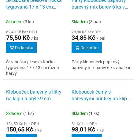
Škraboška plesová Kočka
Párty klobouček papírový
o
p
tygrovaná 17 x 13 cm
barevný mix barev 6 ks v
d
i
různé barvy
balení
u
s
k
Skladem
(3 ks)
Skladem
(8 bal)
p
t
r
62,40 Kč bez DPH
28,80 Kč bez DPH
ů
75,50 Kč
34,85 Kč
o
/ ks
/ bal
d
Do košíku
Do košíku
u
k
Škraboška plesová Kočka
Párty klobouček papírový
t
tygrovaná 17 x 13 cm různé
barevný mix barev 6 ks v balení
ů
barvy
Klobouček barevný s flitry
Klobouček černý s
na klipu a brýle 9 cm
barevnými puntíky na klipu
a motýlek 9 cm
Skladem
(1 ks)
Skladem
(1 ks)
124,50 Kč bez DPH
81 Kč bez DPH
150,65 Kč
98,01 Kč
/ ks
/ ks