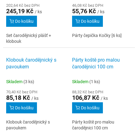
202,64 Kč bez DPH
46,08 Kč bez DPH
245,19 Kč
55,76 Kč
/ ks
/ ks
Do košíku
Do košíku
Set čarodějnický plášť +
Párty čepička Kočky [6 ks]
klobouk
Klobouk čarodějnický s
Párty koště pro malou
pavoukem
čarodějnici 100 cm
Skladem
(3 ks)
Skladem
(1 ks)
70,40 Kč bez DPH
88,32 Kč bez DPH
85,18 Kč
106,87 Kč
/ ks
/ ks
Do košíku
Do košíku
Klobouk čarodějnický s
Párty koště pro malou
pavoukem
čarodějnici 100 cm