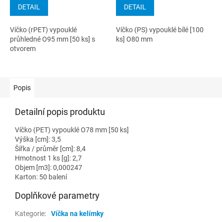
DETAIL
DETAIL
Víčko (rPET) vypouklé
Víčko (PS) vypouklé bílé [100
průhledné O95 mm [50 ks] s
ks] O80 mm
otvorem
Popis
Detailní popis produktu
Víčko (PET) vypouklé O78 mm [50 ks]
Výška [cm]: 3,5
Šířka / průměr [cm]: 8,4
Hmotnost 1 ks [g]: 2,7
Objem [m3]: 0,000247
Karton: 50 balení
Doplňkové parametry
Kategorie
:
Víčka na kelímky