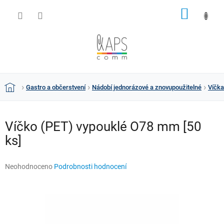
Přejít
NÁKUP
na
obsah
KOŠÍK
Gastro a občerstvení
Nádobí jednorázové a znovupoužitelné
Víčka
Domů
Víčko (PET) vypouklé O78 mm [50
ks]
Průměrné
Neohodnoceno
Podrobnosti hodnocení
hodnocení
produktu
je
0,0
z
5