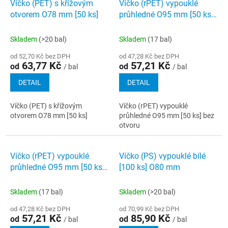
Víčko (PET) s křížovým
Víčko (rPET) vypouklé
otvorem O78 mm [50 ks]
průhledné O95 mm [50 ks]
bez otvoru
Skladem
(>20 bal)
Skladem
(17 bal)
od 52,70 Kč bez DPH
od 47,28 Kč bez DPH
63,77 Kč
57,21 Kč
od
od
/ bal
/ bal
DETAIL
DETAIL
Víčko (PET) s křížovým
Víčko (rPET) vypouklé
otvorem O78 mm [50 ks]
průhledné O95 mm [50 ks] bez
otvoru
Víčko (rPET) vypouklé
Víčko (PS) vypouklé bílé
průhledné O95 mm [50 ks]
[100 ks] O80 mm
s otvorem
Skladem
(17 bal)
Skladem
(>20 bal)
od 47,28 Kč bez DPH
od 70,99 Kč bez DPH
57,21 Kč
85,90 Kč
od
od
/ bal
/ bal