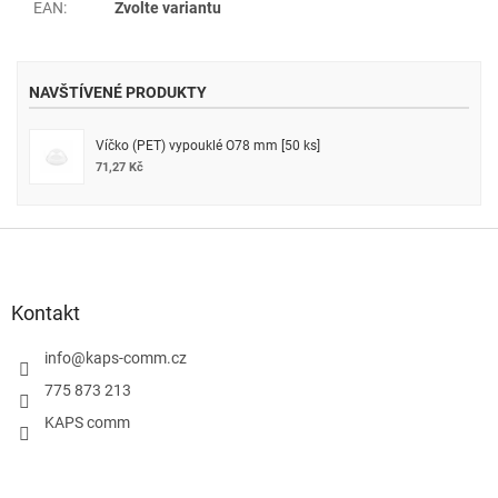
EAN
:
Zvolte variantu
NAVŠTÍVENÉ PRODUKTY
Víčko (PET) vypouklé O78 mm [50 ks]
71,27 Kč
Z
á
p
a
Kontakt
t
í
info
@
kaps-comm.cz
775 873 213
KAPS comm