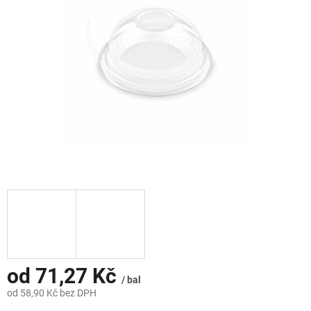
hvězdiček.
od
71,27 Kč
/ bal
od
58,90 Kč
bez DPH