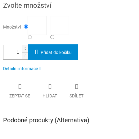
Měrná
Zvolte množství
cena:
Množství
Přidat do košíku
Detailní informace
ZEPTAT SE
HLÍDAT
SDÍLET
Podobné produkty (Alternativa)