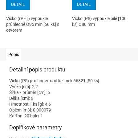
DETAIL
DETAIL
Víčko (rPET) vypouklé
Víčko (PS) vypouklé bílé [100
průhledné O95 mm [50 ks] s
ks] O80 mm
otvorem
Popis
Detailní popis produktu
Víčko (PS) pro fingerfood kelímek 66321 [50 ks]
Výška [cm]: 2,2
Šířka / průměr [cm]: 6
Délka [cm]: 6
Hmotnost 1 ks [g]: 4,6
Objem [m3]: 0,000079
Karton: 20 balení
Doplňkové parametry