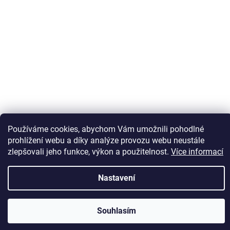
Sledovat na Instagramu
Používáme cookies, abychom Vám umožnili pohodlné
prohlížení webu a díky analýze provozu webu neustále
zlepšovali jeho funkce, výkon a použitelnost.
Více informací
Vytvořil Shoptet
Nastavení
Copyright 2026
Kaps comm
. Všechna práva vyhrazena.
Souhlasím