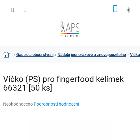
Přejít
NÁKUP
na
obsah
KOŠÍK
Gastro a občerstvení
Nádobí jednorázové a znovupoužitelné
Víčka
Domů
Víčko (PS) pro fingerfood kelímek
66321 [50 ks]
Průměrné
Neohodnoceno
Podrobnosti hodnocení
hodnocení
produktu
je
0,0
z
5