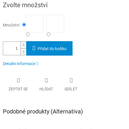
Měrná
Zvolte množství
cena:
Množství
Přidat do košíku
Detailní informace
ZEPTAT SE
HLÍDAT
SDÍLET
Podobné produkty (Alternativa)