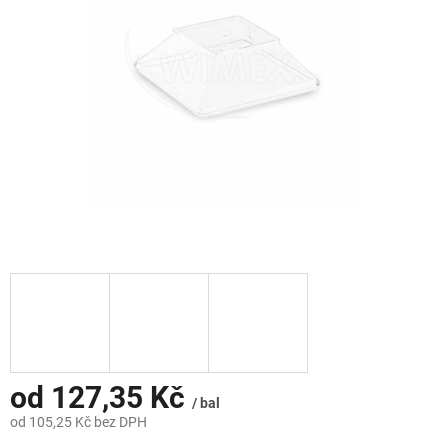
hvězdiček.
od
127,35 Kč
/ bal
od
105,25 Kč
bez DPH