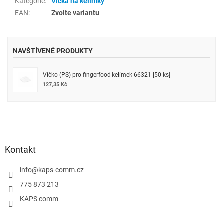
Kategorie
:
Víčka na kelímky
EAN
:
Zvolte variantu
NAVŠTÍVENÉ PRODUKTY
Víčko (PS) pro fingerfood kelímek 66321 [50 ks]
127,35 Kč
Z
á
p
a
Kontakt
t
í
info
@
kaps-comm.cz
775 873 213
KAPS comm