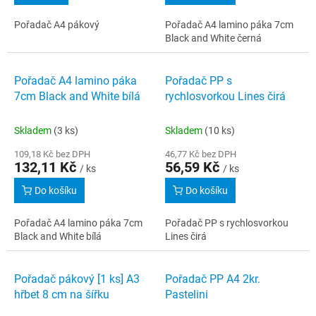
Pořadač A4 pákový
Pořadač A4 lamino páka 7cm
Black and White černá
Pořadač A4 lamino páka
Pořadač PP s
7cm Black and White bílá
rychlosvorkou Lines čirá
Skladem
(3 ks)
Skladem
(10 ks)
109,18 Kč bez DPH
46,77 Kč bez DPH
132,11 Kč
56,59 Kč
/ ks
/ ks
Do košíku
Do košíku
Pořadač A4 lamino páka 7cm
Pořadač PP s rychlosvorkou
Black and White bílá
Lines čirá
Pořadač pákový [1 ks] A3
Pořadač PP A4 2kr.
hřbet 8 cm na šířku
Pastelini