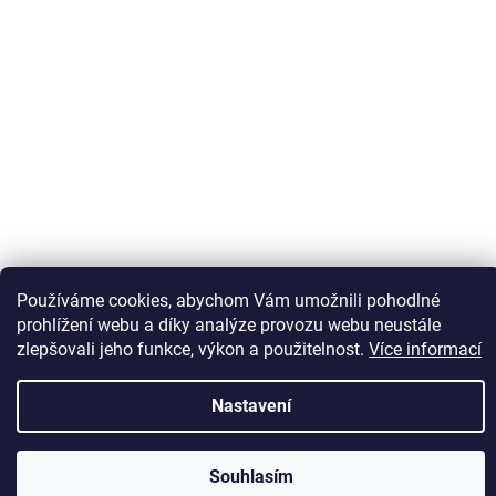
Sledovat na Instagramu
Používáme cookies, abychom Vám umožnili pohodlné
prohlížení webu a díky analýze provozu webu neustále
zlepšovali jeho funkce, výkon a použitelnost.
Více informací
Vytvořil Shoptet
Nastavení
Copyright 2026
Kaps comm
. Všechna práva vyhrazena.
Souhlasím