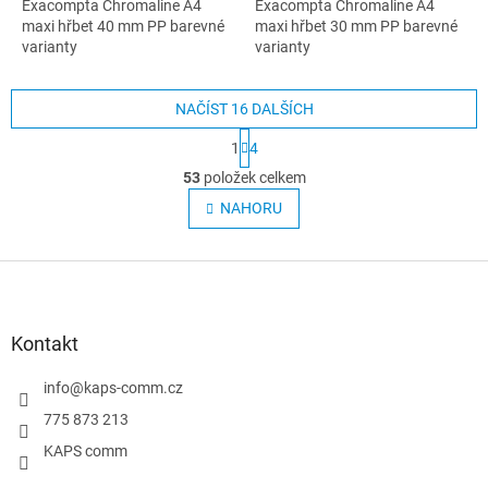
Exacompta Chromaline A4
Exacompta Chromaline A4
maxi hřbet 40 mm PP barevné
maxi hřbet 30 mm PP barevné
varianty
varianty
NAČÍST 16 DALŠÍCH
S
1
4
t
O
r
53
položek celkem
v
á
l
NAHORU
n
á
k
o
d
v
Z
a
á
c
á
n
í
p
í
p
a
Kontakt
r
t
v
í
info
@
kaps-comm.cz
k
y
775 873 213
v
KAPS comm
ý
p