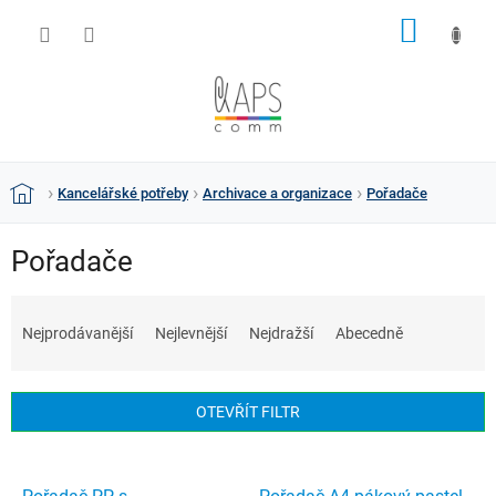
Přejít
NÁKUP
na
obsah
KOŠÍK
Kancelářské potřeby
Archivace a organizace
Pořadače
Domů
Pořadače
Ř
a
Nejprodávanější
Nejlevnější
Nejdražší
Abecedně
z
e
n
OTEVŘÍT FILTR
í
p
V
r
ý