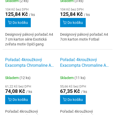
Skladem
(2 ks)
Skladem
(3 ks)
104 Kč bez DPH
104 Kč bez DPH
125,84 Kč
125,84 Kč
/ ks
/ ks
Do košíku
Do košíku
Designový pákový pořadač A4
Designový pákový pořadač A4
7 cm karton série Exotická
7cm karton motiv Fotbal
zvířata motiv Opičí gang
Pořadač 4kroužkový
Pořadač 4kroužkový
Exacompta Chromaline A4
Exacompta Chromaline A4
maxi hřbet 40 mm PP
maxi hřbet 30 mm PP
barevné varianty
barevné varianty
Skladem
(12 ks)
Skladem
(11 ks)
61,22 Kč bez DPH
55,66 Kč bez DPH
74,08 Kč
67,35 Kč
/ ks
/ ks
Do košíku
Do košíku
Pořadač 4kroužkový
Pořadač 4kroužkový