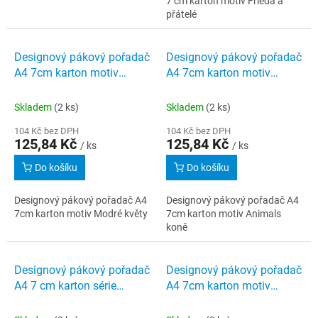
7 cm karton motiv Frieda a
přátelé
Designový pákový pořadač
Designový pákový pořadač
A4 7cm karton motiv
A4 7cm karton motiv
Modré květy
Animals koně
Skladem
(2 ks)
Skladem
(2 ks)
104 Kč bez DPH
104 Kč bez DPH
125,84 Kč
125,84 Kč
/ ks
/ ks
Do košíku
Do košíku
Designový pákový pořadač A4
Designový pákový pořadač A4
7cm karton motiv Modré květy
7cm karton motiv Animals
koně
Designový pákový pořadač
Designový pákový pořadač
A4 7 cm karton série
A4 7cm karton motiv
Exotická zvířata motiv
Fotbal
Opičí gang