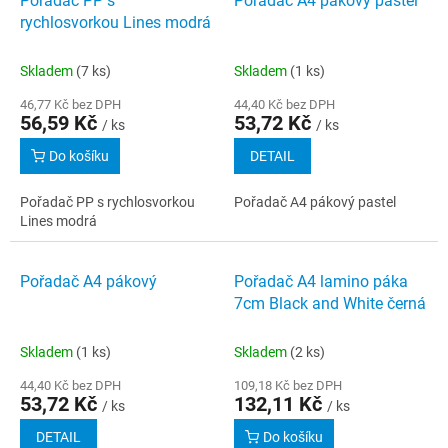
Pořadač PP s
Pořadač A4 pákový pastel
o
p
rychlosvorkou Lines modrá
d
i
u
s
k
Skladem
(7 ks)
Skladem
(1 ks)
p
t
r
46,77 Kč bez DPH
44,40 Kč bez DPH
ů
56,59 Kč
53,72 Kč
o
/ ks
/ ks
d
Do košíku
DETAIL
u
k
Pořadač PP s rychlosvorkou
Pořadač A4 pákový pastel
t
Lines modrá
ů
Pořadač A4 pákový
Pořadač A4 lamino páka
7cm Black and White černá
Skladem
(1 ks)
Skladem
(2 ks)
44,40 Kč bez DPH
109,18 Kč bez DPH
53,72 Kč
132,11 Kč
/ ks
/ ks
DETAIL
Do košíku