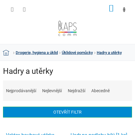
Přejít
NÁKUP
na
obsah
KOŠÍK
Drogerie, hygiena a úklid
Úklidové pomůcky
Hadry a utěrky
Domů
Hadry a utěrky
Ř
a
Nejprodávanější
Nejlevnější
Nejdražší
Abecedně
z
e
n
OTEVŘÍT FILTR
í
p
V
r
ý