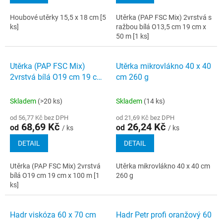
Houbové utěrky 15,5 x 18 cm [5
Utěrka (PAP FSC Mix) 2vrstvá s
ks]
ražbou bílá O13,5 cm 19 cm x
50 m [1 ks]
Novinka
Utěrka (PAP FSC Mix)
Utěrka mikrovlákno 40 x 40
2vrstvá bílá O19 cm 19 cm
cm 260 g
x 100 m [1 ks]
Skladem
(>20 ks)
Skladem
(14 ks)
od 56,77 Kč bez DPH
od 21,69 Kč bez DPH
68,69 Kč
26,24 Kč
od
od
/ ks
/ ks
DETAIL
DETAIL
Utěrka (PAP FSC Mix) 2vrstvá
Utěrka mikrovlákno 40 x 40 cm
bílá O19 cm 19 cm x 100 m [1
260 g
ks]
Hadr viskóza 60 x 70 cm
Hadr Petr profi oranžový 60