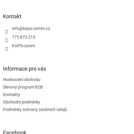
á
á
d
p
a
a
Kontakt
c
t
í
í
info
@
kaps-comm.cz
p
r
775 873 213
v
KAPS comm
k
y
v
ý
Informace pro vás
p
i
Hodnocení obchodu
s
u
Slevový program B2B
Kontakty
Obchodní podmínky
Podmínky ochrany osobních údajů
Facebook