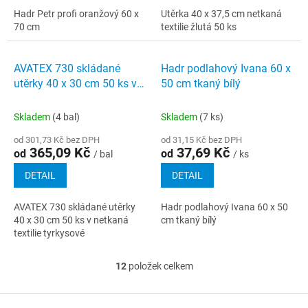
Hadr Petr profi oranžový 60 x
Utěrka 40 x 37,5 cm netkaná
70 cm
textilie žlutá 50 ks
AVATEX 730 skládané
Hadr podlahový Ivana 60 x
utěrky 40 x 30 cm 50 ks v
50 cm tkaný bílý
netkaná textilie tyrkysové
Skladem
(4 bal)
Skladem
(7 ks)
od 301,73 Kč bez DPH
od 31,15 Kč bez DPH
365,09 Kč
37,69 Kč
od
od
/ bal
/ ks
DETAIL
DETAIL
AVATEX 730 skládané utěrky
Hadr podlahový Ivana 60 x 50
40 x 30 cm 50 ks v netkaná
cm tkaný bílý
textilie tyrkysové
12
položek celkem
O
v
l
Z