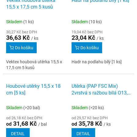
Vektex houbová utěrka
Hadr na podlahu bílý [1 ks]
o
p
15,5 x 17,5 cm 5 kusů
d
i
u
s
k
Skladem
(1 ks)
Skladem
(10 ks)
p
t
r
30,27 Kč bez DPH
19,04 Kč bez DPH
ů
36,63 Kč
23,04 Kč
o
/ ks
/ ks
d
Do košíku
Do košíku
u
k
Vektex houbová utěrka 15,5 x
Hadr na podlahu bílý [1 ks]
t
17,5 cm 5 kusů
ů
Novinka
Houbové utěrky 15,5 x 18
Utěrka (PAP FSC Mix)
cm [5 ks]
2vrstvá s ražbou bílá O13,5
cm 19 cm x 50 m [1 ks]
Skladem
(>20 bal)
Skladem
(>20 ks)
od 26,18 Kč bez DPH
od 29,57 Kč bez DPH
31,68 Kč
35,78 Kč
od
od
/ bal
/ ks
DETAIL
DETAIL