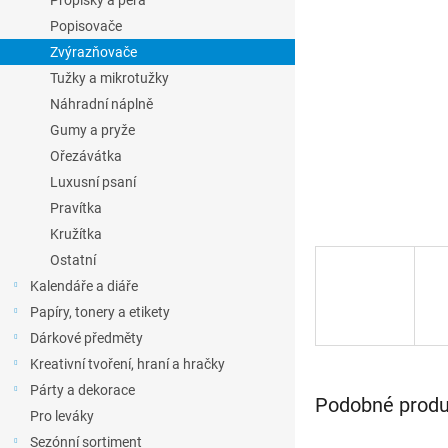
Propisky a pera
l
Popisovače
Zvýrazňovače
Tužky a mikrotužky
Náhradní náplně
Gumy a pryže
Ořezávátka
Luxusní psaní
Pravítka
Kružítka
Ostatní
Kalendáře a diáře
Papíry, tonery a etikety
Dárkové předměty
Kreativní tvoření, hraní a hračky
Párty a dekorace
Podobné produk
Pro leváky
Sezónní sortiment