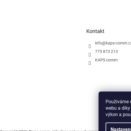
Z
á
p
a
t
Kontakt
í
info
@
kaps-comm.c
775 873 213
KAPS comm
Používáme c
webu a díky
výkon a pou
Nastaven