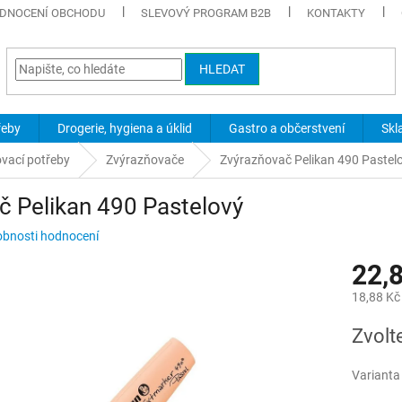
DNOCENÍ OBCHODU
SLEVOVÝ PROGRAM B2B
KONTAKTY
HLEDAT
řeby
Drogerie, hygiena a úklid
Gastro a občerstvení
Skl
ovací potřeby
Zvýrazňovače
Zvýrazňovač Pelikan 490 Pastel
č Pelikan 490 Pastelový
bnosti hodnocení
22,
18,88 Kč
Měrná
Zvolt
cena:
Varianta