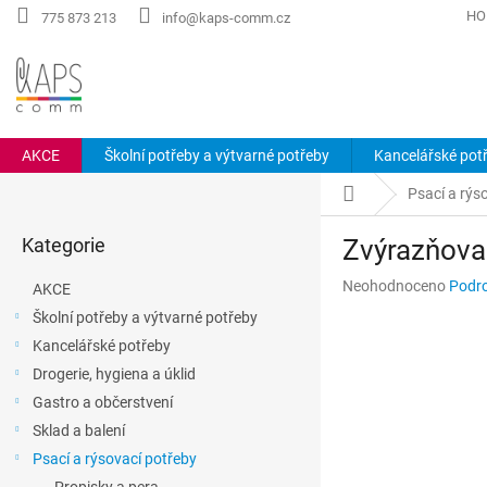
Přejít
HO
775 873 213
info@kaps-comm.cz
na
obsah
AKCE
Školní potřeby a výtvarné potřeby
Kancelářské pot
P
Domů
Psací a rýs
o
Přeskočit
s
Kategorie
Zvýrazňova
kategorie
t
r
Průměrné
Neohodnoceno
Podro
AKCE
a
hodnocení
Školní potřeby a výtvarné potřeby
n
produktu
Kancelářské potřeby
n
je
0,0
í
Drogerie, hygiena a úklid
z
p
Gastro a občerstvení
5
a
hvězdiček.
Sklad a balení
n
Psací a rýsovací potřeby
e