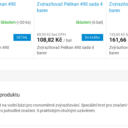
ikan 490
Zvýrazňovač Pelikan 490 sada 4
Zvýrazňo
barev
barev
Skladem
(>20 ks)
Skladem
(6 bal)
89,93 Kč bez DPH
133,60 Kč 
DETAIL
Do košíku
108,82 Kč
161,66
/ bal
n 490
Zvýrazňovač Pelikan 490 sada 4
Zvýrazňov
barev
barev
 produktu
t na vodní bázi pro rovnoměrné zvýrazňování. Speciální hrot pro značení 
pro pohodlné značení. S praktickým otočným uzávěrem.