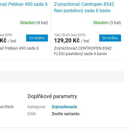
vač Pelikan 490 sada 6
Zvýrazňovač Centropen 8542
flexi pastelový sada 6 barev
Skladem
(8 bal)
Skladem
(5 bal)
bez DPH
106,78 Kč bez DPH
Do košíku
Do košíku
 Kč
129,20 Kč
/ bal
/ bal
ač Pelikan 490 sada 6
Zvýrazňovač CENTROPEN 8542
FLEXI pastelový sada 6 barev
Doplňkové parametry
ve třech
Kategorie
:
Zvýrazňovače
EAN
:
Zvolte variantu