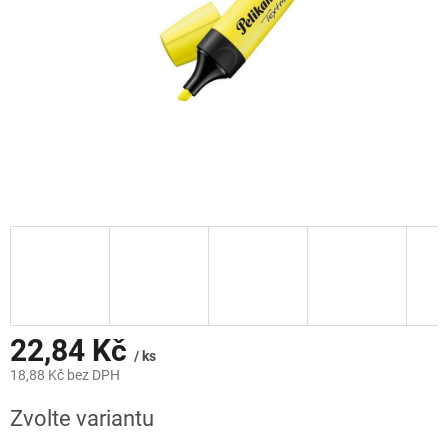
22,84 Kč
/ ks
18,88 Kč bez DPH
Měrná
Zvolte variantu
cena: