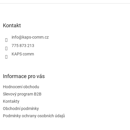
Z
á
p
a
Kontakt
t
í
info
@
kaps-comm.cz
775 873 213
KAPS comm
Informace pro vás
Hodnocení obchodu
Slevový program B2B
Kontakty
Obchodní podmínky
Podmínky ochrany osobních údajů