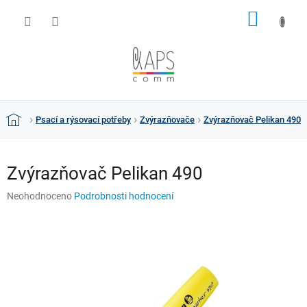
Přejít
NÁKUP
na
obsah
KOŠÍK
Psací a rýsovací potřeby
Zvýrazňovače
Zvýrazňovač Pelikan 490
Domů
Zvýrazňovač Pelikan 490
Průměrné
Neohodnoceno
Podrobnosti hodnocení
hodnocení
produktu
je
0,0
z
5
hvězdiček.