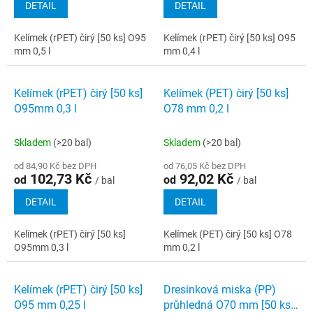
DETAIL
DETAIL
Kelímek (rPET) čirý [50 ks] O95
Kelímek (rPET) čirý [50 ks] O95
mm 0,5 l
mm 0,4 l
Kelímek (rPET) čirý [50 ks]
Kelímek (PET) čirý [50 ks]
O95mm 0,3 l
O78 mm 0,2 l
Skladem
(>20 bal)
Skladem
(>20 bal)
od 84,90 Kč bez DPH
od 76,05 Kč bez DPH
102,73 Kč
92,02 Kč
od
od
/ bal
/ bal
DETAIL
DETAIL
Kelímek (rPET) čirý [50 ks]
Kelímek (PET) čirý [50 ks] O78
O95mm 0,3 l
mm 0,2 l
Kelímek (rPET) čirý [50 ks]
Dresinková miska (PP)
O95 mm 0,25 l
průhledná O70 mm [50 ks]