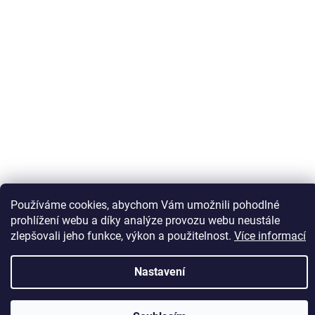
Sledovat na Instagramu
Používáme cookies, abychom Vám umožnili pohodlné
prohlížení webu a díky analýze provozu webu neustále
zlepšovali jeho funkce, výkon a použitelnost.
Více informací
Vytvořil Shoptet
Nastavení
Copyright 2026
Kaps comm
. Všechna práva vyhrazena.