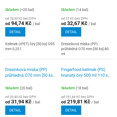
80 ml
Skladem
(>20 bal)
Skladem
(14 bal)
od 78,30 Kč bez DPH
od 27 Kč bez DPH
94,74 Kč
32,67 Kč
od
od
/ bal
/ bal
DETAIL
DETAIL
Kelímek (rPET) čirý [50 ks] O95
Dresinková miska (PP)
mm 0,25 l
průhledná O70 mm [50 ks] 80
ml
Dresinková miska (PP)
Fingerfood kelímek (PS)
průhledná O70 mm [50 ks]
hranatý čirý 500 ml 110 x
50 ml
110 x 70 mm [20 ks]
Skladem
(20 bal)
Skladem
(18 bal)
od 26,40 Kč bez DPH
od 181,66 Kč bez DPH
31,94 Kč
219,81 Kč
od
od
/ bal
/ bal
DETAIL
DETAIL