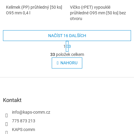
Kelímek (PP) průhledný [50 ks]
Víčko (rPET) vypouklé
O95 mm 0,4 l
průhledné O95 mm [50 ks] bez
otvoru
NAČÍST 16 DALŠÍCH
S
1
3
t
O
r
33
položek celkem
v
á
l
NAHORU
n
á
k
o
d
v
Z
a
á
c
á
n
í
p
í
p
a
Kontakt
r
t
v
í
info
@
kaps-comm.cz
k
y
775 873 213
v
KAPS comm
ý