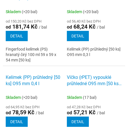
x 54 mm [50 ks]
Skladem
(>20 bal)
Skladem
(>20 bal)
od 150,20 Kč bez DPH
od 56,40 Kč bez DPH
181,74 Kč
68,24 Kč
od
od
/ bal
/ bal
DETAIL
DETAIL
Fingerfood kelímek (PS)
Kelímek (PP) průhledný [50 ks]
hranatý čirý 100 ml 59 x 59 x
O95 mm 0,3 l
54 mm [50 ks]
Kelímek (PP) průhledný [50
Víčko (rPET) vypouklé
ks] O95 mm 0,4 l
průhledné O95 mm [50 ks]
bez otvoru
Skladem
(>20 bal)
Skladem
(17 bal)
od 64,95 Kč bez DPH
od 47,28 Kč bez DPH
78,59 Kč
57,21 Kč
od
od
/ bal
/ bal
DETAIL
DETAIL