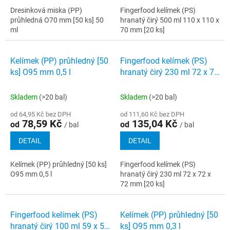
Dresinková miska (PP)
Fingerfood kelímek (PS)
průhledná O70 mm [50 ks] 50
hranatý čirý 500 ml 110 x 110 x
ml
70 mm [20 ks]
Kelímek (PP) průhledný [50
Fingerfood kelímek (PS)
ks] O95 mm 0,5 l
hranatý čirý 230 ml 72 x 72
x 72 mm [20 ks]
Skladem
(>20 bal)
Skladem
(>20 bal)
od 64,95 Kč bez DPH
od 111,60 Kč bez DPH
78,59 Kč
135,04 Kč
od
od
/ bal
/ bal
DETAIL
DETAIL
Kelímek (PP) průhledný [50 ks]
Fingerfood kelímek (PS)
O95 mm 0,5 l
hranatý čirý 230 ml 72 x 72 x
72 mm [20 ks]
Fingerfood kelímek (PS)
Kelímek (PP) průhledný [50
hranatý čirý 100 ml 59 x 59
ks] O95 mm 0,3 l