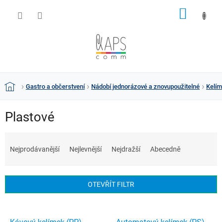
Přejít
NÁKUP
na
obsah
KOŠÍK
Gastro a občerstvení
Nádobí jednorázové a znovupoužitelné
Kelím
Domů
Plastové
Ř
a
Nejprodávanější
Nejlevnější
Nejdražší
Abecedně
z
e
n
OTEVŘÍT FILTR
í
p
V
r
ý