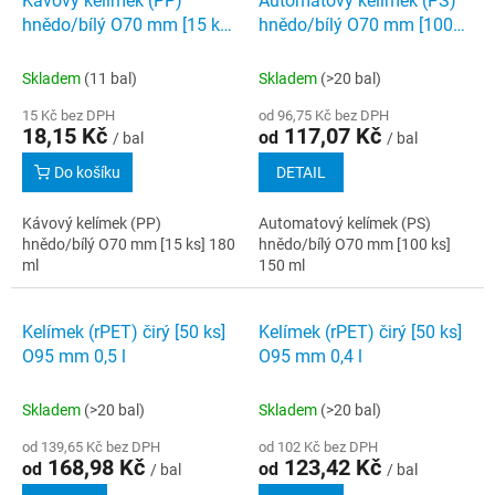
Kávový kelímek (PP)
Automatový kelímek (PS)
o
p
hnědo/bílý O70 mm [15 ks]
hnědo/bílý O70 mm [100
d
i
180 ml
ks] 150 ml
u
s
k
Skladem
(11 bal)
Skladem
(>20 bal)
p
t
r
15 Kč bez DPH
od 96,75 Kč bez DPH
ů
18,15 Kč
117,07 Kč
o
od
/ bal
/ bal
d
Do košíku
DETAIL
u
k
Kávový kelímek (PP)
Automatový kelímek (PS)
t
hnědo/bílý O70 mm [15 ks] 180
hnědo/bílý O70 mm [100 ks]
ů
ml
150 ml
Kelímek (rPET) čirý [50 ks]
Kelímek (rPET) čirý [50 ks]
O95 mm 0,5 l
O95 mm 0,4 l
Skladem
(>20 bal)
Skladem
(>20 bal)
od 139,65 Kč bez DPH
od 102 Kč bez DPH
168,98 Kč
123,42 Kč
od
od
/ bal
/ bal