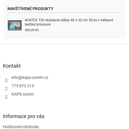
NAVŠTÍVENÉ PRODUKTY
AVATEX 730 skládané utěrky 40 x 30 cm 50 ks v netkaná
textilie tyrkysové
365,09 Kč
Z
á
p
a
Kontakt
t
í
info
@
kaps-comm.cz
775 873 213
KAPS comm
Informace pro vás
Hodnocení obchodu