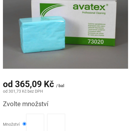
hvězdiček.
od
365,09 Kč
/ bal
od
301,73 Kč
bez DPH
Měrná
Zvolte množství
cena:
Množství