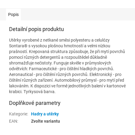
Popis
Detailní popis produktu
Utěrky vyrobené z netkané směsi polyesteru a celulózy
Sontara® s vysokou plošnou hmotností a velmi nízkou
prašností. Krepovaná struktura způsobuje, že při mytí povrchů
pomocí různých detergentů a rozpouštědel důkladně
shromažďuje nečistoty. Funguje skvěle v průmyslových
odvětvích: Farmaceutické - pro čištění hladkých povrchů.
Aeronautical - pro čištění různých povrchů. Elektronický - pro
čištění různých zařízení. Automobilový průmysl - pro mytí před
lakováním. K dispozici ve formě jednotlivých balení v kartonové
krabici. Tyrkysová barva.
Doplňkové parametry
Kategorie
:
Hadry a utěrky
EAN
:
Zvolte variantu