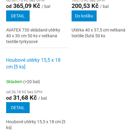
od 301,73 Kč bez DPH
165,73 Kč bez DPH
365,09 Kč
200,53 Kč
od
/ bal
/ bal
DETAIL
Do košíku
AVATEX 730 skládané utěrky
Utěrka 40 x 37,5 cm netkaná
40 x 30 cm 50 ks v netkaná
textilie žlutá 50 ks
textilie tyrkysové
Houbové utěrky 15,5 x 18
cm [5 ks]
Skladem
(>20 bal)
od 26,18 Kč bez DPH
31,68 Kč
od
/ bal
DETAIL
Houbové utěrky 15,5 x 18 cm [5
ks]