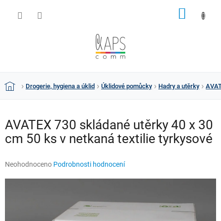
Přejít
NÁKUP
na
obsah
KOŠÍK
Drogerie, hygiena a úklid
Úklidové pomůcky
Hadry a utěrky
AVATE
Domů
AVATEX 730 skládané utěrky 40 x 30
cm 50 ks v netkaná textilie tyrkysové
Průměrné
Neohodnoceno
Podrobnosti hodnocení
hodnocení
produktu
je
0,0
z
5