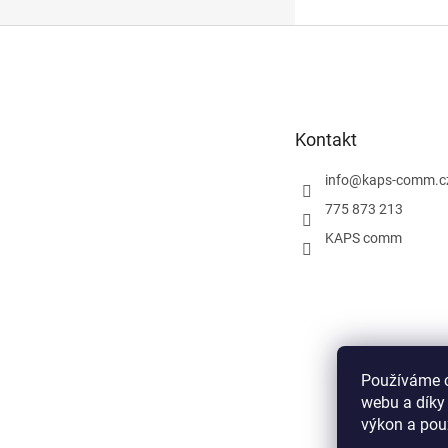
Z
á
p
a
t
Kontakt
í
info
@
kaps-comm.c
775 873 213
KAPS comm
Používáme c
webu a díky
výkon a pou