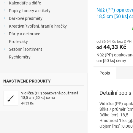
Kalendáře a diáře
Nůž (PP) opakova
Papíry, tonery a etikety
18,5 cm [50 ks] č
Dárkové předměty
Kreativní tvoření, hraní a hračky
Párty a dekorace
Pro leváky
od 36,64 Kč bez DPH
44,33 Kč
od
Sezónní sortiment
Nůž (PP) opakovaně
Rychloměry
cm [50 ks] černý
Popis
NAVŠTÍVENÉ PRODUKTY
Detailní popis
Vidlička (PP) opakovaně použitelná
18,5 cm [50 ks] černá
Vidlička (PP) opak
44,33 Kč
Šířka / průměr [cm
Délka [cm]: 18,5
Hmotnost 1 ks [g]:
Objem [m3]: 0,000