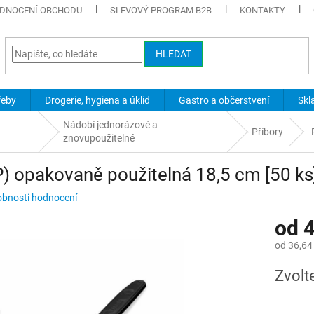
DNOCENÍ OBCHODU
SLEVOVÝ PROGRAM B2B
KONTAKTY
HLEDAT
řeby
Drogerie, hygiena a úklid
Gastro a občerstvení
Skl
Nádobí jednorázové a
Příbory
znovupoužitelné
P) opakovaně použitelná 18,5 cm [50 ks
bnosti hodnocení
od
4
od
36,64
Měrná
Zvolt
cena: