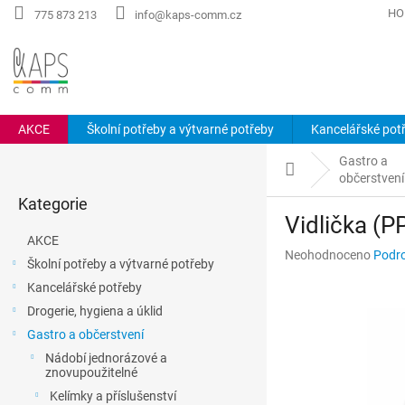
Přejít
HO
775 873 213
info@kaps-comm.cz
na
obsah
AKCE
Školní potřeby a výtvarné potřeby
Kancelářské pot
P
Gastro a
o
Domů
občerstvení
Přeskočit
s
Kategorie
kategorie
t
Vidlička (P
r
AKCE
a
Průměrné
Neohodnoceno
Podro
Školní potřeby a výtvarné potřeby
n
hodnocení
Kancelářské potřeby
n
produktu
je
í
Drogerie, hygiena a úklid
0,0
p
Gastro a občerstvení
z
a
5
Nádobí jednorázové a
n
znovupoužitelné
hvězdiček.
e
Kelímky a příslušenství