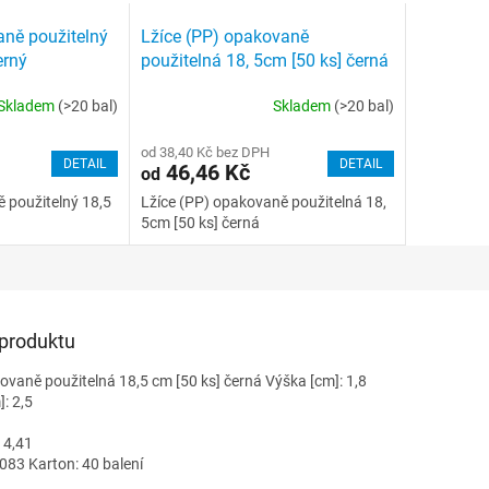
ně použitelný
Lžíce (PP) opakovaně
erný
použitelná 18, 5cm [50 ks] černá
Skladem
(>20 bal)
Skladem
(>20 bal)
od 38,40 Kč bez DPH
DETAIL
DETAIL
46,46 Kč
od
 použitelný 18,5
Lžíce (PP) opakovaně použitelná 18,
5cm [50 ks] černá
 produktu
ovaně použitelná 18,5 cm [50 ks] černá Výška [cm]: 1,8
]: 2,5
 4,41
083 Karton: 40 balení