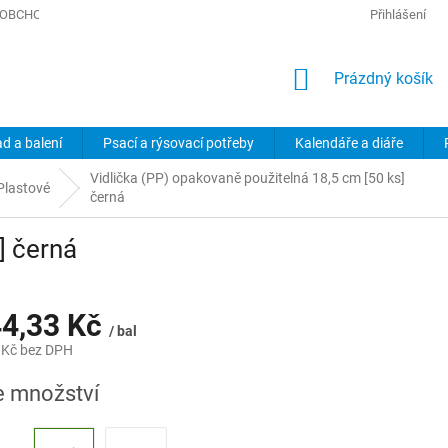
OBCHODNÍ PODMÍNKY
PODMÍNKY OCHRANY OSOBNÍCH ÚDAJŮ
Přihlášení
NÁKUPNÍ
Prázdný košík
KOŠÍK
ad a balení
Psací a rýsovací potřeby
Kalendáře a diáře
Vidlička (PP) opakovaně použitelná 18,5 cm [50 ks]
Plastové
černá
] černá
4,33 Kč
/ bal
 Kč
bez DPH
e množství