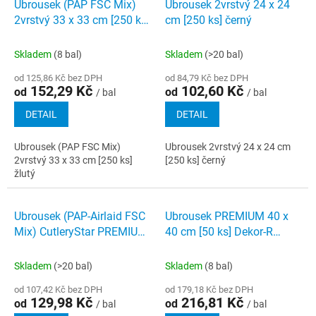
Ubrousek (PAP FSC Mix)
Ubrousek 2vrstvý 24 x 24
2vrstvý 33 x 33 cm [250 ks]
cm [250 ks] černý
žlutý
Skladem
(8 bal)
Skladem
(>20 bal)
od 125,86 Kč bez DPH
od 84,79 Kč bez DPH
152,29 Kč
102,60 Kč
od
od
/ bal
/ bal
DETAIL
DETAIL
Ubrousek (PAP FSC Mix)
Ubrousek 2vrstvý 24 x 24 cm
2vrstvý 33 x 33 cm [250 ks]
[250 ks] černý
žlutý
Ubrousek (PAP-Airlaid FSC
Ubrousek PREMIUM 40 x
Mix) CutleryStar PREMIUM
40 cm [50 ks] Dekor-R
bílý 40 x 32 cm [50 ks]
tarakota
Skladem
(>20 bal)
Skladem
(8 bal)
od 107,42 Kč bez DPH
od 179,18 Kč bez DPH
129,98 Kč
216,81 Kč
od
od
/ bal
/ bal