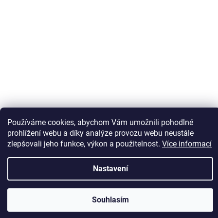
Sledovat na Instagramu
Používáme cookies, abychom Vám umožnili pohodlné
prohlížení webu a díky analýze provozu webu neustále
zlepšovali jeho funkce, výkon a použitelnost.
Více informací
Vytvořil Shoptet
Nastavení
Copyright 2026
Kaps comm
. Všechna práva vyhrazena.
Souhlasím