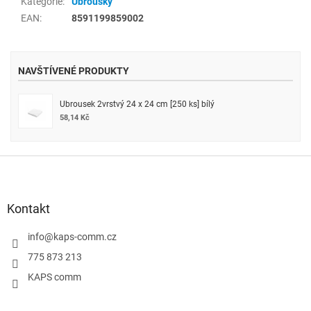
Kategorie
:
Ubrousky
EAN
:
8591199859002
NAVŠTÍVENÉ PRODUKTY
Ubrousek 2vrstvý 24 x 24 cm [250 ks] bílý
58,14 Kč
Z
á
p
a
Kontakt
t
í
info
@
kaps-comm.cz
775 873 213
KAPS comm