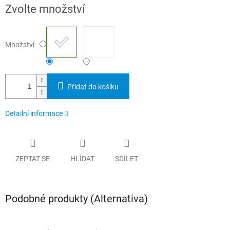
Měrná
Zvolte množství
cena:
Množství
Přidat do košíku
Detailní informace
ZEPTAT SE
HLÍDAT
SDÍLET
Podobné produkty (Alternativa)