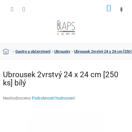
Přejít
NÁKUP
na
obsah
KOŠÍK
Gastro a občerstvení
Ubrousky
Ubrousek 2vrstvý 24 x 24 cm [250 k
Domů
Ubrousek 2vrstvý 24 x 24 cm [250
ks] bílý
Průměrné
Neohodnoceno
Podrobnosti hodnocení
hodnocení
produktu
je
0,0
z
5