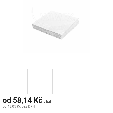
hvězdiček.
od
58,14 Kč
/ bal
od
48,05 Kč
bez DPH