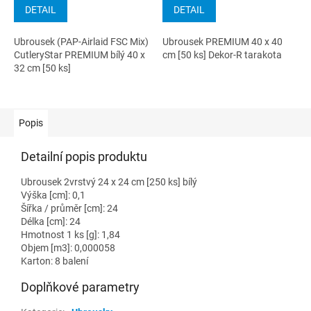
DETAIL
DETAIL
Ubrousek (PAP-Airlaid FSC Mix)
Ubrousek PREMIUM 40 x 40
CutleryStar PREMIUM bílý 40 x
cm [50 ks] Dekor-R tarakota
32 cm [50 ks]
Popis
Detailní popis produktu
Ubrousek 2vrstvý 24 x 24 cm [250 ks] bílý
Výška [cm]: 0,1
Šířka / průměr [cm]: 24
Délka [cm]: 24
Hmotnost 1 ks [g]: 1,84
Objem [m3]: 0,000058
Karton: 8 balení
Doplňkové parametry