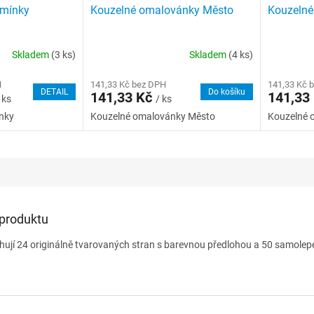
amínky
Kouzelné omalovánky Město
Kouzelné
Skladem
(3 ks)
Skladem
(4 ks)
H
141,33 Kč bez DPH
141,33 Kč 
DETAIL
Do košíku
141,33 Kč
141,33
 ks
/ ks
nky
Kouzelné omalovánky Město
Kouzelné 
 produktu
jí 24 originálně tvarovaných stran s barevnou předlohou a 50 samolep