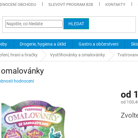
DNOCENÍ OBCHODU
SLEVOVÝ PROGRAM B2B
KONTAKTY
HLEDAT
řeby
Drogerie, hygiena a úklid
Gastro a občerstvení
Skl
oření, hraní a hračky
Vystřihovánky a omalovánky
Tvatrovan
 omalovánky
bnosti hodnocení
od
1
od
100,4
Měrná
Zvolt
cena: