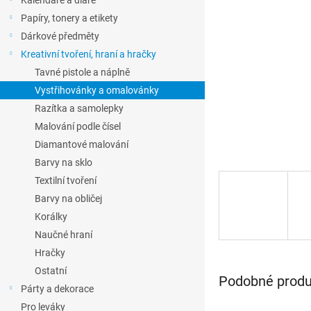
Kalendáře a diáře
l
Papíry, tonery a etikety
Dárkové předměty
Kreativní tvoření, hraní a hračky
Tavné pistole a náplně
Vystřihovánky a omalovánky
Razítka a samolepky
Malování podle čísel
Diamantové malování
Barvy na sklo
Textilní tvoření
Barvy na obličej
Korálky
Naučné hraní
Hračky
Ostatní
Podobné produk
Párty a dekorace
Pro leváky