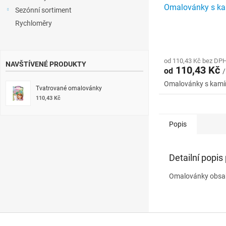
Omalovánky s k
Sezónní sortiment
Rychloměry
od 110,43 Kč bez DP
NAVŠTÍVENÉ PRODUKTY
110,43 Kč
od
/
Omalovánky s kamí
Tvatrované omalovánky
110,43 Kč
Popis
Detailní popis
Omalovánky obsahu
Z