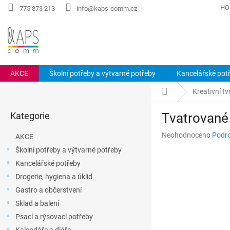
Přejít
HO
775 873 213
info@kaps-comm.cz
na
obsah
AKCE
Školní potřeby a výtvarné potřeby
Kancelářské pot
P
Domů
Kreativní tv
o
Přeskočit
s
Kategorie
Tvatrované
kategorie
t
r
Průměrné
Neohodnoceno
Podro
AKCE
a
hodnocení
Školní potřeby a výtvarné potřeby
n
produktu
Kancelářské potřeby
n
je
0,0
í
Drogerie, hygiena a úklid
z
p
Gastro a občerstvení
5
a
hvězdiček.
Sklad a balení
n
Psací a rýsovací potřeby
e