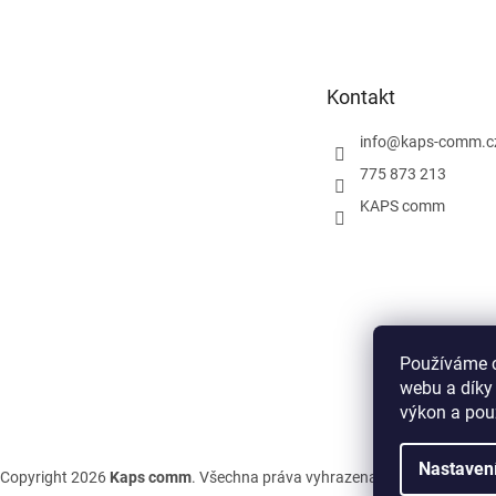
á
p
a
t
Kontakt
í
info
@
kaps-comm.c
775 873 213
KAPS comm
Používáme c
webu a díky
výkon a pou
Nastaven
Copyright 2026
Kaps comm
. Všechna práva vyhrazena.