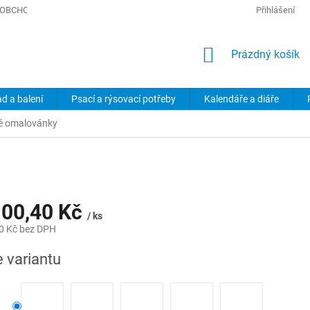
OBCHODNÍ PODMÍNKY
PODMÍNKY OCHRANY OSOBNÍCH ÚDAJŮ
Přihlášení
NÁKUPNÍ
Prázdný košík
KOŠÍK
ad a balení
Psací a rýsovací potřeby
Kalendáře a diáře
é omalovánky
00,40 Kč
/ ks
0 Kč
bez DPH
e variantu