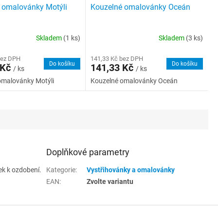
 omalovánky Motýli
Kouzelné omalovánky Oceán
Skladem
(1 ks)
Skladem
(3 ks)
bez DPH
141,33 Kč bez DPH
Do košíku
Do košíku
 Kč
141,33 Kč
/ ks
/ ks
omalovánky Motýli
Kouzelné omalovánky Oceán
Doplňkové parametry
ek k ozdobení.
Kategorie
:
Vystřihovánky a omalovánky
EAN
:
Zvolte variantu