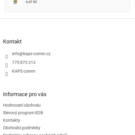
6,47 Kč
Z
á
p
a
Kontakt
t
í
info
@
kaps-comm.cz
775 873 213
KAPS comm
Informace pro vás
Hodnocení obchodu
Slevový program B2B
Kontakty
Obchodní podmínky