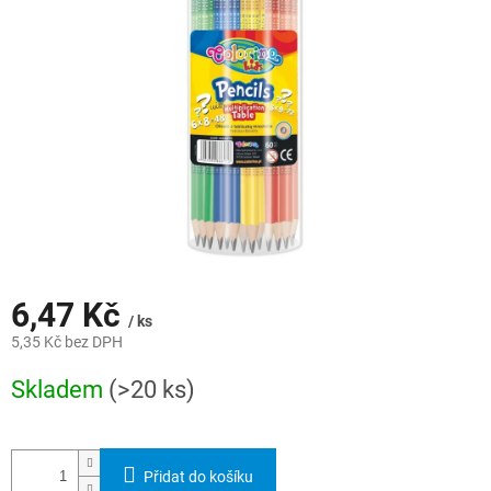
hvězdiček.
6,47 Kč
/ ks
5,35 Kč bez DPH
Měrná
Skladem
(>20 ks)
cena:
Přidat do košíku