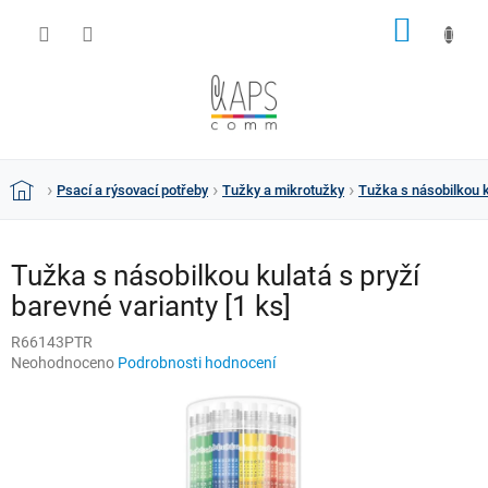
Přejít
NÁKUP
na
obsah
KOŠÍK
Psací a rýsovací potřeby
Tužky a mikrotužky
Tužka s násobilkou ku
Domů
Tužka s násobilkou kulatá s pryží
barevné varianty [1 ks]
R66143PTR
Průměrné
Neohodnoceno
Podrobnosti hodnocení
hodnocení
produktu
je
0,0
z
5