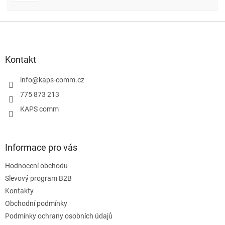
Z
á
p
a
Kontakt
t
í
info
@
kaps-comm.cz
775 873 213
KAPS comm
Informace pro vás
Hodnocení obchodu
Slevový program B2B
Kontakty
Obchodní podmínky
Podmínky ochrany osobních údajů