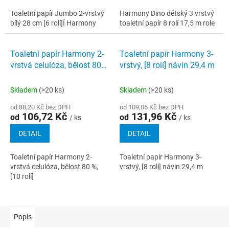
Toaletní papír Jumbo 2-vrstvý
Harmony Dino dětský 3 vrstvý
bílý 28 cm [6 rolí]Í Harmony
toaletní papír 8 rolí 17,5 m role
Toaletní papír Harmony 2-
Toaletní papír Harmony 3-
vrstvá celulóza, bělost 80
vrstvý, [8 rolí] návin 29,4 m
%, [10 rolí]
Skladem
(>20 ks)
Skladem
(>20 ks)
od 88,20 Kč bez DPH
od 109,06 Kč bez DPH
106,72 Kč
131,96 Kč
od
od
/ ks
/ ks
DETAIL
DETAIL
Toaletní papír Harmony 2-
Toaletní papír Harmony 3-
vrstvá celulóza, bělost 80 %,
vrstvý, [8 rolí] návin 29,4 m
[10 rolí]
Popis