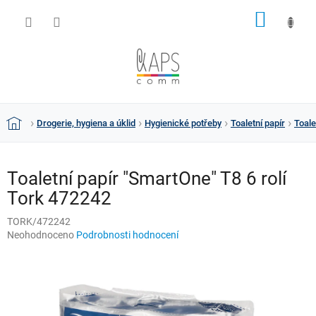
Přejít
NÁKUP
na
obsah
KOŠÍK
Drogerie, hygiena a úklid
Hygienické potřeby
Toaletní papír
Toale
Domů
Toaletní papír "SmartOne" T8 6 rolí
Tork 472242
TORK/472242
Průměrné
Neohodnoceno
Podrobnosti hodnocení
hodnocení
produktu
je
0,0
z
5