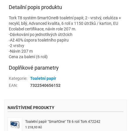
Detailní popis produktu
Tork T8 systém SmartOne® toaletní papír, 2 - vrstvý, celulóza +
recykl, bílý, Advanced kvalita, 6 rolí x 1150 útržků / karton, EU
Ecolabel certifikace, návin role 207 m.
-Dávkování po jednotlivých útržcích
-Až 40% úspora toaletního papíru
-2 vrstvy
-Návin 207 m
Cena za balení (6 rolí)
Doplňkové parametry
Kategorie
:
Toaletní papír
EAN
:
7322540656152
NAVŠTÍVENÉ PRODUKTY
Toaletní papír "SmartOne" T8 6 rolí Tork 472242
1 218,93 Kč