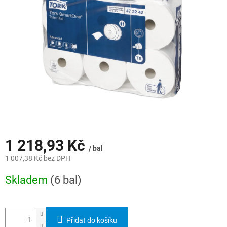
hvězdiček.
1 218,93 Kč
/ bal
1 007,38 Kč bez DPH
Měrná
Skladem
(6 bal)
cena:
Přidat do košíku