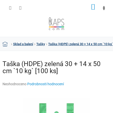
Přejít
NÁKUP
na
obsah
KOŠÍK
Sklad a balení
Tašky
Taška (HDPE) zelená 30 + 14 x 50 cm `10 kg`
Domů
Taška (HDPE) zelená 30 + 14 x 50
cm `10 kg` [100 ks]
Průměrné
Neohodnoceno
Podrobnosti hodnocení
hodnocení
produktu
je
0,0
z
5