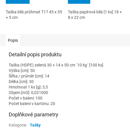
Taška bílá průhmat T17 45 x 55
Taška papírová bílá [1 ks] 18 +
+ 5 cm
8 x 22 cm
Popis
Detailní popis produktu
Taška (HDPE) zelená 30 + 14 x 50 cm `10 kg` [100 ks]
Výška [cm]: 50
Šířka / průměr [cm]: 14
Délka [cm]: 30
Hmotnost 1 ks [g]: 3,5
Objem [m3]: 0,021000
Počet v balení: 100
Počet balení v kartónu: 20
Doplňkové parametry
Kategorie
:
Tašky