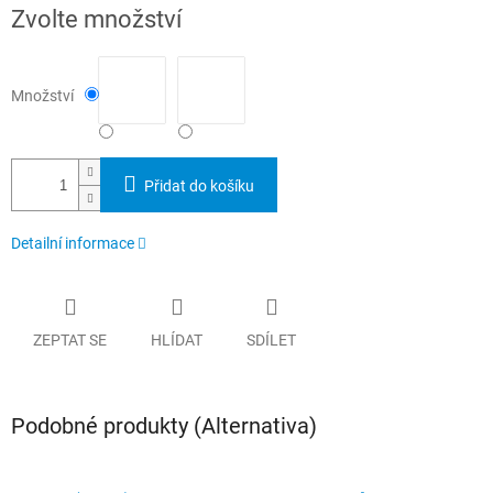
Měrná
Zvolte množství
cena:
Množství
Přidat do košíku
Detailní informace
ZEPTAT SE
HLÍDAT
SDÍLET
Podobné produkty (Alternativa)