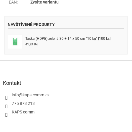
EAN
:
Zvolte variantu
NAVŠTÍVENÉ PRODUKTY
Taška (HDPE) zelená 30 + 14 x 50 cm `10 kg` [100 ks]
41,24 Kč
Z
á
p
a
Kontakt
t
í
info
@
kaps-comm.cz
775 873 213
KAPS comm