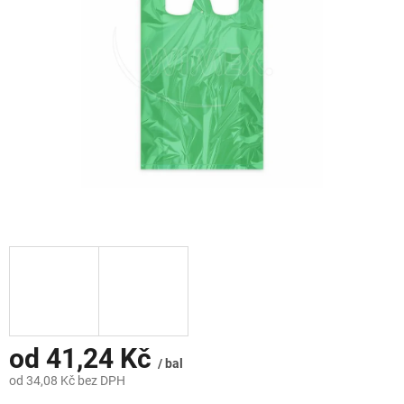
hvězdiček.
od
41,24 Kč
/ bal
od
34,08 Kč
bez DPH