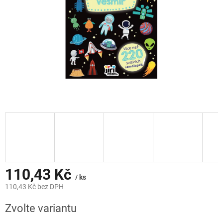
110,43 Kč
/ ks
110,43 Kč bez DPH
Měrná
Zvolte variantu
cena: