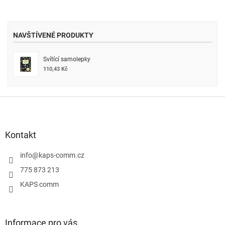
NAVŠTÍVENÉ PRODUKTY
Svítící samolepky
110,43 Kč
Z
á
p
a
Kontakt
t
í
info
@
kaps-comm.cz
775 873 213
KAPS comm
Informace pro vás