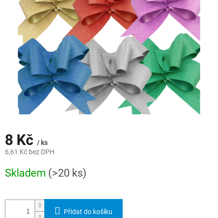
hvězdiček.
8 Kč
/ ks
6,61 Kč bez DPH
Měrná
Skladem
(>20 ks)
cena:
Přidat do košíku