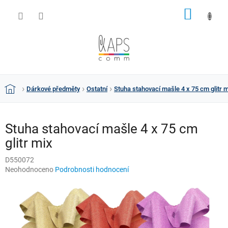
Přejít
NÁKUP
na
obsah
KOŠÍK
Dárkové předměty
Ostatní
Stuha stahovací mašle 4 x 75 cm glitr 
Domů
Stuha stahovací mašle 4 x 75 cm
glitr mix
D550072
Průměrné
Neohodnoceno
Podrobnosti hodnocení
hodnocení
produktu
je
0,0
z
5