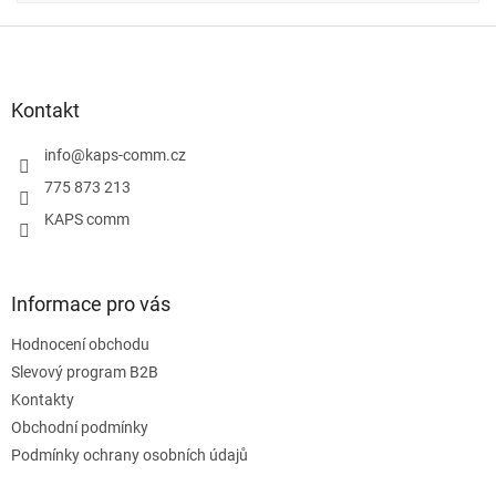
Z
á
p
a
Kontakt
t
í
info
@
kaps-comm.cz
775 873 213
KAPS comm
Informace pro vás
Hodnocení obchodu
Slevový program B2B
Kontakty
Obchodní podmínky
Podmínky ochrany osobních údajů