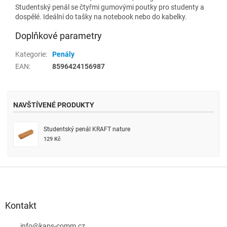
Studentský penál se čtyřmi gumovými poutky pro studenty a
dospělé. Ideální do tašky na notebook nebo do kabelky.
Doplňkové parametry
Kategorie
:
Penály
EAN
:
8596424156987
NAVŠTÍVENÉ PRODUKTY
Studentský penál KRAFT nature
129 Kč
Z
á
p
a
Kontakt
t
info
@
kaps-comm.cz