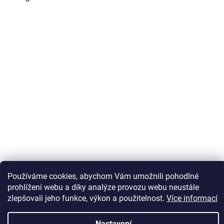
Sledovat na Instagramu
Používáme cookies, abychom Vám umožnili pohodlné
prohlížení webu a díky analýze provozu webu neustále
zlepšovali jeho funkce, výkon a použitelnost.
Více informací
Vytvořil Shoptet
Nastavení