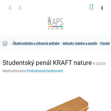
Přejít
NÁKUP
na
obsah
KOŠÍK
Školní potřeby a výtvarné potřeby
Aktovky, batohy a penály
Penály
Domů
Studentský penál KRAFT nature
9-24723
Průměrné
Neohodnoceno
Podrobnosti hodnocení
hodnocení
produktu
je
0,0
z
5
hvězdiček.