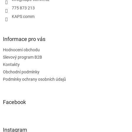
í
775 873 213
KAPS comm
Informace pro vás
Hodnocení obchodu
Slevový program B2B
Kontakty
Obchodní podmínky
Podmínky ochrany osobních údajů
Facebook
Instagram