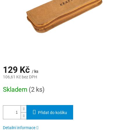
129 Kč
/ ks
106,61 Kč bez DPH
Měrná
Skladem
(2 ks)
cena:
Přidat do košíku
Detailní informace