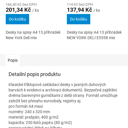
166,40 Kč bez DPH
114 Kč bez DPH
201,34 Kč
137,94 Kč
/ ks
/ ks
Do košíku
Do košíku
Desky na spisy A4 13 přihrádek
Desky na spisy A4 13 přihrádek
New York Deli mix
NEW YORK DELI E5558 mix
Popis
Detailní popis produktu
Klasické tříklopové zakládací desky v jasných duhových
barvách k evidenci a archivaci dokumentů. Bezpečné zajištění
dvěma barevnými gumičkami z delší strany. Formát umožňuje
založit bez přesahu euroobaly, registry aj.
pro formát A4 maxi
rozměry: 240 x 320 mm
materiál: prešpán, 400 g/m2
kapacita: 250 listů papíru (80 g/m2)
popisovatelný štítek na hřbetu