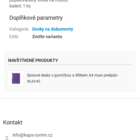
balení: 1 ks
Doplňkové parametry
Kategorie
:
Desky na dokumenty
EAN
:
Zvolte variantu
NAVŠTÍVENÉ PRODUKTY
Spisové desky s gumičkou a štítkem A4 maxi prešpán
36,63 Kč
Z
á
p
a
Kontakt
t
í
info
@
kaps-comm.cz