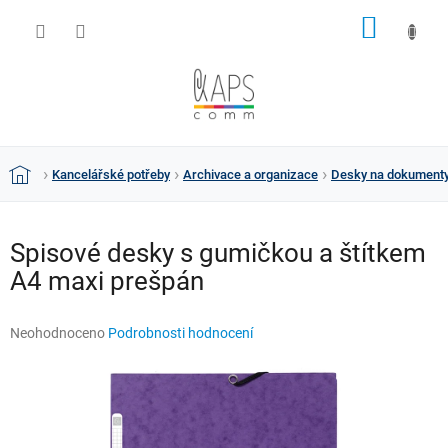
Přejít
NÁKUP
na
obsah
KOŠÍK
Kancelářské potřeby
Archivace a organizace
Desky na dokument
Domů
Spisové desky s gumičkou a štítkem
A4 maxi prešpán
Průměrné
Neohodnoceno
Podrobnosti hodnocení
hodnocení
produktu
je
0,0
z
5