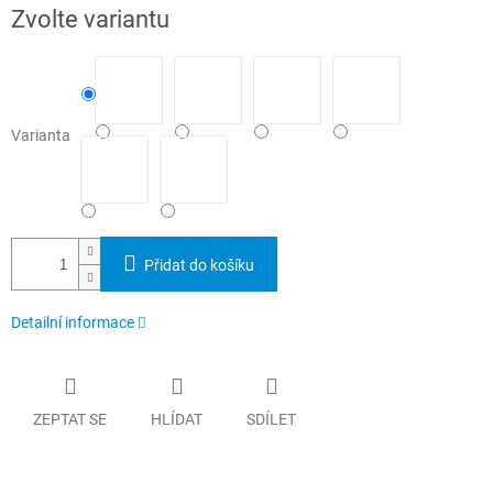
Měrná
Zvolte variantu
cena:
Varianta
Přidat do košíku
Detailní informace
ZEPTAT SE
HLÍDAT
SDÍLET