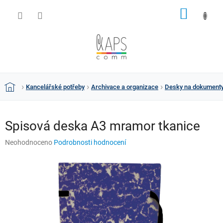
Přejít
NÁKUP
na
obsah
KOŠÍK
Kancelářské potřeby
Archivace a organizace
Desky na dokument
Domů
Spisová deska A3 mramor tkanice
Průměrné
Neohodnoceno
Podrobnosti hodnocení
hodnocení
produktu
je
0,0
z
5
hvězdiček.