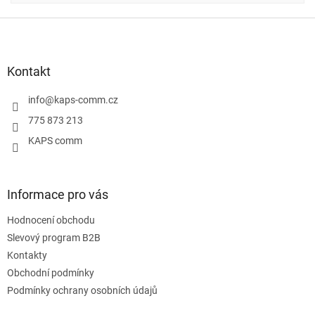
Z
á
p
a
Kontakt
t
í
info
@
kaps-comm.cz
775 873 213
KAPS comm
Informace pro vás
Hodnocení obchodu
Slevový program B2B
Kontakty
Obchodní podmínky
Podmínky ochrany osobních údajů