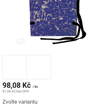
98,08 Kč
/ ks
81,06 Kč bez DPH
Měrná
Zvolte variantu
cena: