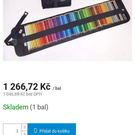
hvězdiček.
1 266,72 Kč
/ bal
1 046,88 Kč bez DPH
Měrná
Skladem
(1 bal)
cena:
Přidat do košíku