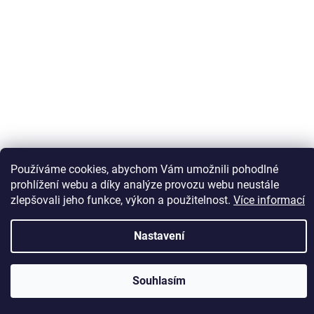
Používáme cookies, abychom Vám umožnili pohodlné
Sledovat na Instagramu
prohlížení webu a díky analýze provozu webu neustále
zlepšovali jeho funkce, výkon a použitelnost.
Více informací
Vytvořil Shoptet
Nastavení
Copyright 2026
Kaps comm
. Všechna práva vyhrazena.
Souhlasím