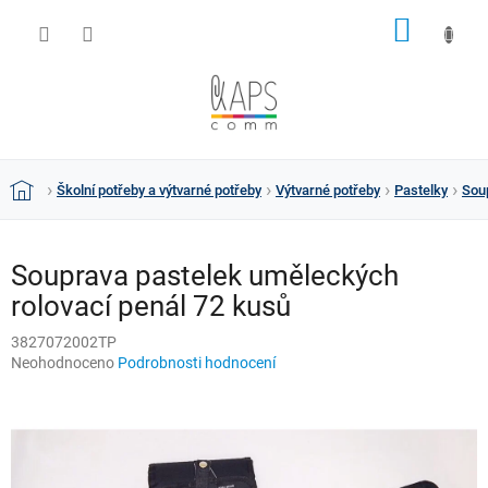
Přejít
NÁKUP
na
obsah
KOŠÍK
Školní potřeby a výtvarné potřeby
Výtvarné potřeby
Pastelky
Sou
Domů
Souprava pastelek uměleckých
rolovací penál 72 kusů
3827072002TP
Průměrné
Neohodnoceno
Podrobnosti hodnocení
hodnocení
produktu
je
0,0
z
5