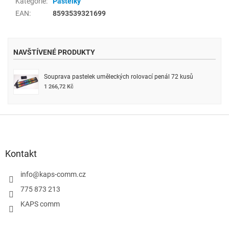
Kategorie
:
Pastelky
EAN
:
8593539321699
NAVŠTÍVENÉ PRODUKTY
Souprava pastelek uměleckých rolovací penál 72 kusů
1 266,72 Kč
Z
á
p
a
Kontakt
t
í
info
@
kaps-comm.cz
775 873 213
KAPS comm