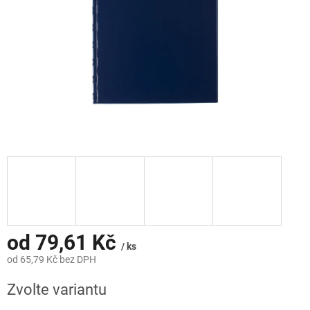
od
79,61 Kč
/ ks
od
65,79 Kč
bez DPH
Měrná
Zvolte variantu
cena: