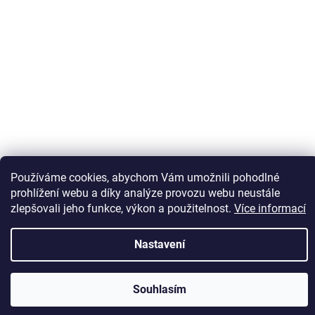
Sledovat na Instagramu
Používáme cookies, abychom Vám umožnili pohodlné
prohlížení webu a díky analýze provozu webu neustále
zlepšovali jeho funkce, výkon a použitelnost.
Více informací
Vytvořil Shoptet
Nastavení
Copyright 2026
Kaps comm
. Všechna práva vyhrazena.
Souhlasím