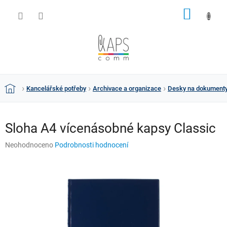
Přejít
NÁKUP
na
obsah
KOŠÍK
Kancelářské potřeby
Archivace a organizace
Desky na dokument
Domů
Sloha A4 vícenásobné kapsy Classic
Průměrné
Neohodnoceno
Podrobnosti hodnocení
hodnocení
produktu
je
0,0
z
5
hvězdiček.