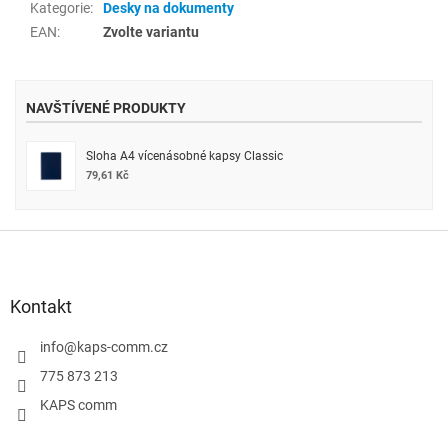
Kategorie
:
Desky na dokumenty
EAN
:
Zvolte variantu
NAVŠTÍVENÉ PRODUKTY
Sloha A4 vícenásobné kapsy Classic
79,61 Kč
Z
á
p
a
Kontakt
t
í
info
@
kaps-comm.cz
775 873 213
KAPS comm