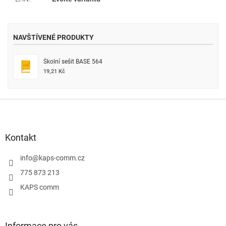
NAVŠTÍVENÉ PRODUKTY
Školní sešit BASE 564
19,21 Kč
Z
á
p
a
Kontakt
t
í
info
@
kaps-comm.cz
775 873 213
KAPS comm
Informace pro vás