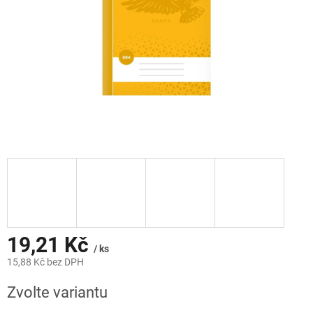
19,21 Kč
/ ks
15,88 Kč bez DPH
Měrná
Zvolte variantu
cena: