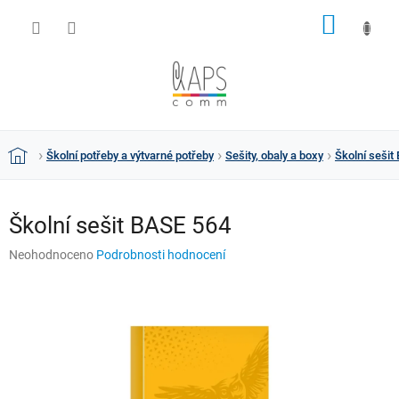
Přejít
NÁKUP
na
obsah
KOŠÍK
Školní potřeby a výtvarné potřeby
Sešity, obaly a boxy
Školní sešit
Domů
Školní sešit BASE 564
Průměrné
Neohodnoceno
Podrobnosti hodnocení
hodnocení
produktu
je
0,0
z
5
hvězdiček.