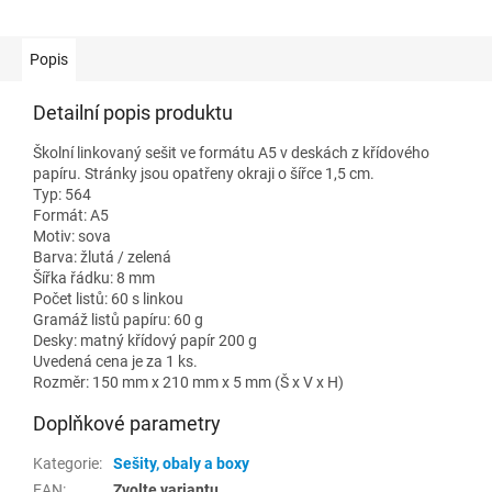
Popis
Detailní popis produktu
Školní linkovaný sešit ve formátu A5 v deskách z křídového
papíru. Stránky jsou opatřeny okraji o šířce 1,5 cm.
Typ: 564
Formát: A5
Motiv: sova
Barva: žlutá / zelená
Šířka řádku: 8 mm
Počet listů: 60 s linkou
Gramáž listů papíru: 60 g
Desky: matný křídový papír 200 g
Uvedená cena je za 1 ks.
Rozměr: 150 mm x 210 mm x 5 mm (Š x V x H)
Doplňkové parametry
Kategorie
:
Sešity, obaly a boxy
EAN
:
Zvolte variantu