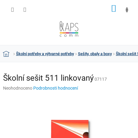
Přejít
NÁKUP
na
obsah
KOŠÍK
Školní potřeby a výtvarné potřeby
Sešity, obaly a boxy
Školní sešit
Domů
Školní sešit 511 linkovaný
07117
Průměrné
Neohodnoceno
Podrobnosti hodnocení
hodnocení
produktu
je
0,0
z
5
hvězdiček.