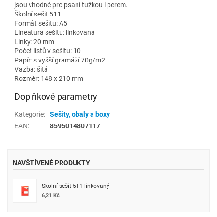
jsou vhodné pro psaní tužkou i perem.
Školní sešit 511
Formát sešitu: A5
Lineatura sešitu: linkovaná
Linky: 20 mm
Počet listů v sešitu: 10
Papír: s vyšší gramáží 70g/m2
Vazba: šitá
Rozměr: 148 x 210 mm
Doplňkové parametry
Kategorie
:
Sešity, obaly a boxy
EAN
:
8595014807117
NAVŠTÍVENÉ PRODUKTY
Školní sešit 511 linkovaný
6,21 Kč