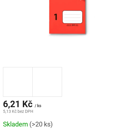
6,21 Kč
/ ks
5,13 Kč bez DPH
Měrná
Skladem
(>20 ks)
cena: