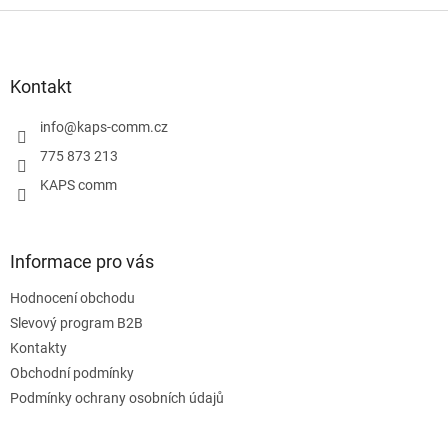
Z
á
p
a
Kontakt
t
í
info
@
kaps-comm.cz
775 873 213
KAPS comm
Informace pro vás
Hodnocení obchodu
Slevový program B2B
Kontakty
Obchodní podmínky
Podmínky ochrany osobních údajů