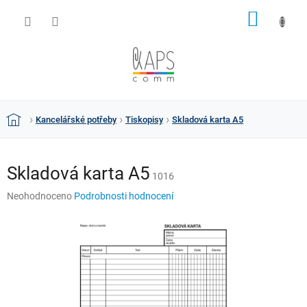
Přejít
NÁKUP
na
obsah
KOŠÍK
Kancelářské potřeby
Tiskopisy
Skladová karta A5
Domů
Skladová karta A5
1016
Průměrné
Neohodnoceno
Podrobnosti hodnocení
hodnocení
produktu
je
0,0
z
5
hvězdiček.