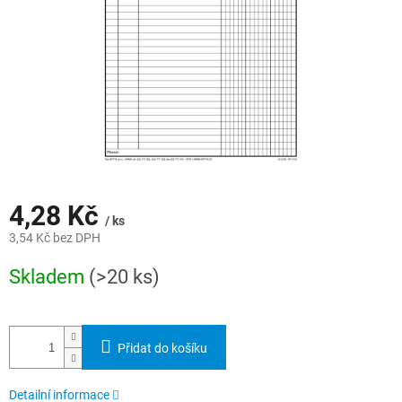
4,28 Kč
/ ks
3,54 Kč bez DPH
Měrná
Skladem
(>20 ks)
cena:
Přidat do košíku
Detailní informace