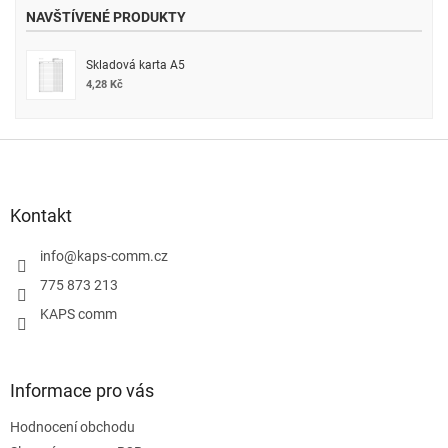
NAVŠTÍVENÉ PRODUKTY
Skladová karta A5
4,28 Kč
Z
á
p
a
Kontakt
t
í
info
@
kaps-comm.cz
775 873 213
KAPS comm
Informace pro vás
Hodnocení obchodu