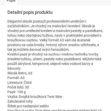
Popis
Detailní popis produktu
Elegantní skicák poslouží profesionálním umělcům i
začátečníkům. Je vhodný na malování i kreslení. Skicák je
vhodný pro umělecké kreslení a malování pastely a pastelkami,
tuhou nebo obyčejnou tužkou, navíc v praktickém provedení s
kroužkovou vazbou. Velký formát A3 vám dá dostatek
prostoru na vaše kresby. Hotový výtvor snadno odtrhnete, a
tak jej můžete darovat svým fanouškům.
Kvalitní papír je vhodný na suchou i mokrou techniku tvorby.
Kreslete tužkou, uhlem, pastely nebo pastelkami. Můžete také
použít akrylové, temperové, olejové nebo vodové barvy a
inkousty.
Skicák Retro, A3
Formát: A3
Lineatura: Čistá
Počet listů: 50
Papír: 190 g
Vazba: Dvojitá kroužková Twin Wire
Zakulacené rohy
Štítek pro nadepsání sešitu
Kroužková vazba Twin Wire umožňuje snadné otáčení listů až