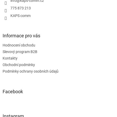
í
info
@
kaps-comm.cz
775 873 213
KAPS comm
Informace pro vás
Hodnocení obchodu
Slevový program B2B
Kontakty
Obchodní podmínky
Podmínky ochrany osobních údajů
Facebook
Instagram