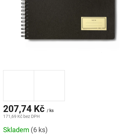
207,74 Kč
/ ks
171,69 Kč bez DPH
Měrná
Skladem
(6 ks)
cena: