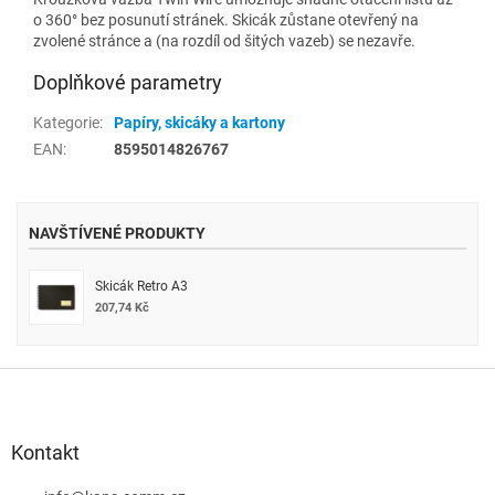
o 360° bez posunutí stránek. Skicák zůstane otevřený na
zvolené stránce a (na rozdíl od šitých vazeb) se nezavře.
Doplňkové parametry
Kategorie
:
Papíry, skicáky a kartony
EAN
:
8595014826767
NAVŠTÍVENÉ PRODUKTY
Skicák Retro A3
207,74 Kč
Z
á
p
a
Kontakt
t