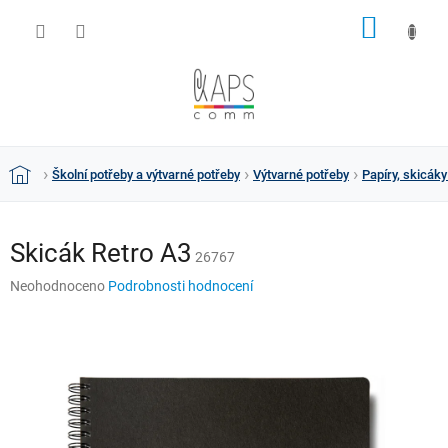
Přejít
NÁKUP
na
obsah
KOŠÍK
Školní potřeby a výtvarné potřeby
Výtvarné potřeby
Papíry, skicáky
Domů
Skicák Retro A3
26767
Průměrné
Neohodnoceno
Podrobnosti hodnocení
hodnocení
produktu
je
0,0
z
5
hvězdiček.