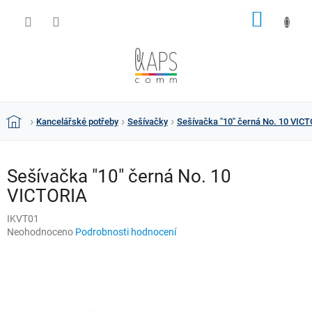
Přejít
NÁKUP
na
obsah
KOŠÍK
Kancelářské potřeby
Sešívačky
Sešívačka "10" černá No. 10 VIC
Domů
Sešívačka "10" černá No. 10
VICTORIA
IKVT01
Průměrné
Neohodnoceno
Podrobnosti hodnocení
hodnocení
produktu
je
0,0
z
5