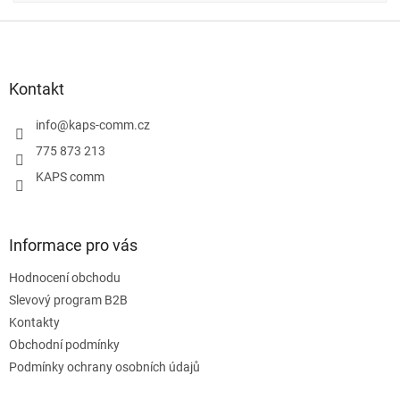
Z
á
p
a
Kontakt
t
í
info
@
kaps-comm.cz
775 873 213
KAPS comm
Informace pro vás
Hodnocení obchodu
Slevový program B2B
Kontakty
Obchodní podmínky
Podmínky ochrany osobních údajů