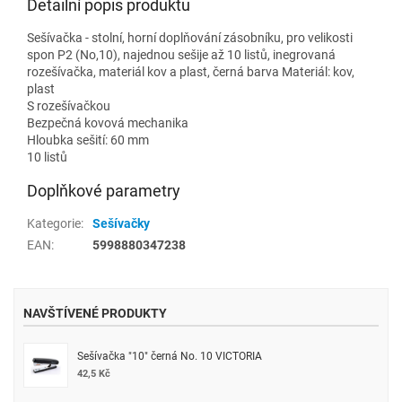
Detailní popis produktu
Sešívačka - stolní, horní doplňování zásobníku, pro velikosti
spon P2 (No,10), najednou sešije až 10 listů, inegrovaná
rozešívačka, materiál kov a plast, černá barva Materiál: kov,
plast
S rozešívačkou
Bezpečná kovová mechanika
Hloubka sešití: 60 mm
10 listů
Doplňkové parametry
Kategorie
:
Sešívačky
EAN
:
5998880347238
NAVŠTÍVENÉ PRODUKTY
Sešívačka "10" černá No. 10 VICTORIA
42,5 Kč