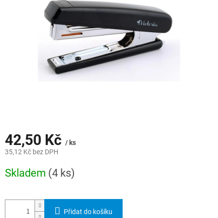
hvězdiček.
42,50 Kč
/ ks
35,12 Kč bez DPH
Měrná
Skladem
(4 ks)
cena:
Přidat do košíku