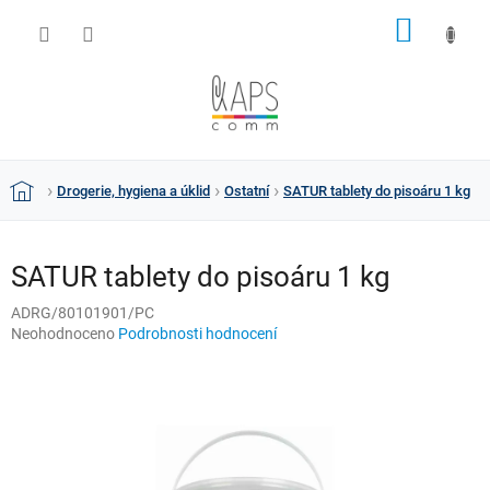
Přejít
NÁKUP
na
obsah
KOŠÍK
Drogerie, hygiena a úklid
Ostatní
SATUR tablety do pisoáru 1 kg
Domů
SATUR tablety do pisoáru 1 kg
ADRG/80101901/PC
Průměrné
Neohodnoceno
Podrobnosti hodnocení
hodnocení
produktu
je
0,0
z
5
hvězdiček.