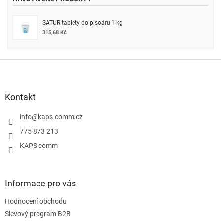
SATUR tablety do pisoáru 1 kg
315,68 Kč
Z
á
p
a
Kontakt
t
í
info
@
kaps-comm.cz
775 873 213
KAPS comm
Informace pro vás
Hodnocení obchodu
Slevový program B2B