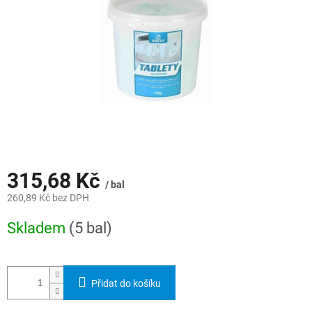
315,68 Kč
/ bal
260,89 Kč bez DPH
Měrná
Skladem
(5 bal)
cena:
Přidat do košíku