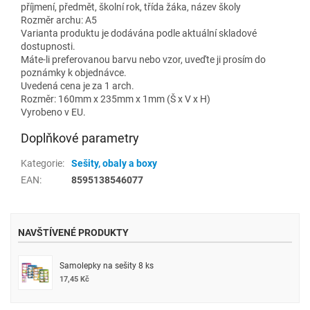
příjmení, předmět, školní rok, třída žáka, název školy
Rozměr archu: A5
Varianta produktu je dodávána podle aktuální skladové
dostupnosti.
Máte-li preferovanou barvu nebo vzor, uveďte ji prosím do
poznámky k objednávce.
Uvedená cena je za 1 arch.
Rozměr: 160mm x 235mm x 1mm (Š x V x H)
Vyrobeno v EU.
Doplňkové parametry
Kategorie
:
Sešity, obaly a boxy
EAN
:
8595138546077
NAVŠTÍVENÉ PRODUKTY
Samolepky na sešity 8 ks
17,45 Kč