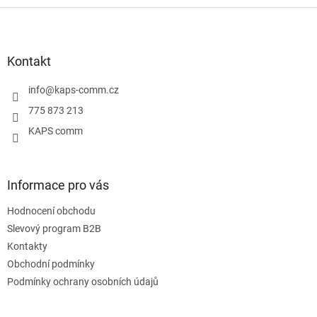
Z
á
p
a
Kontakt
t
í
info
@
kaps-comm.cz
775 873 213
KAPS comm
Informace pro vás
Hodnocení obchodu
Slevový program B2B
Kontakty
Obchodní podmínky
Podmínky ochrany osobních údajů