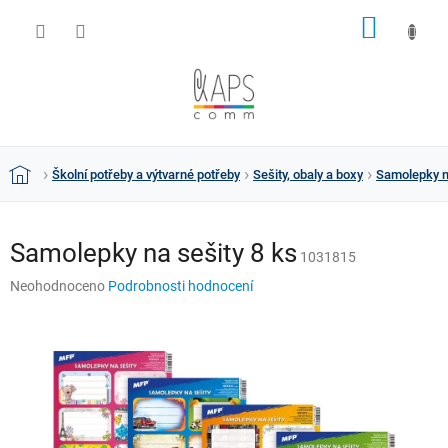
Přejít
NÁKUP
na
obsah
KOŠÍK
Školní potřeby a výtvarné potřeby
Sešity, obaly a boxy
Samolepky na
Domů
Samolepky na sešity 8 ks
1031815
Průměrné
Neohodnoceno
Podrobnosti hodnocení
hodnocení
produktu
je
0,0
z
5
hvězdiček.