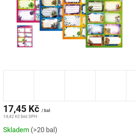
17,45 Kč
/ bal
14,42 Kč bez DPH
Měrná
Skladem
(>20 bal)
cena: