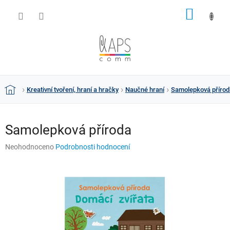
Přejít
NÁKUP
na
obsah
KOŠÍK
Kreativní tvoření, hraní a hračky
Naučné hraní
Samolepková přírod
Domů
Samolepková příroda
Průměrné
Neohodnoceno
Podrobnosti hodnocení
hodnocení
produktu
je
0,0
z
5
hvězdiček.