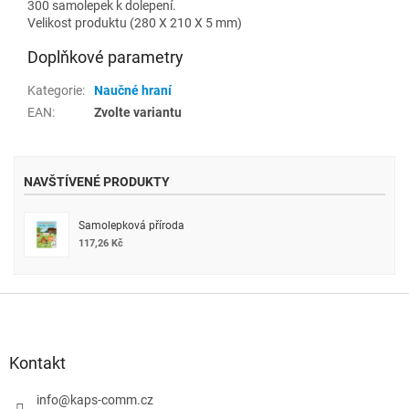
300 samolepek k dolepení.
Velikost produktu (280 X 210 X 5 mm)
Doplňkové parametry
Kategorie
:
Naučné hraní
EAN
:
Zvolte variantu
NAVŠTÍVENÉ PRODUKTY
Samolepková příroda
117,26 Kč
Z
á
p
a
Kontakt
t
í
info
@
kaps-comm.cz