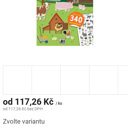
od
117,26 Kč
/ ks
od
117,26 Kč
bez DPH
Měrná
Zvolte variantu
cena: