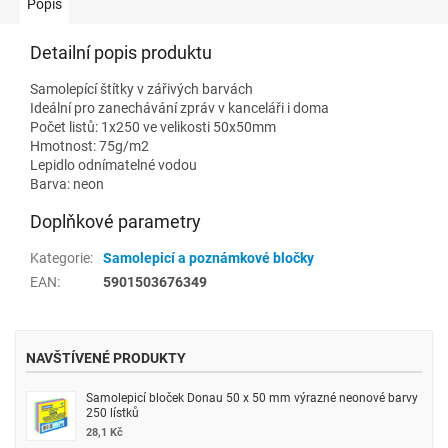
Popis
Detailní popis produktu
Samolepící štítky v zářivých barvách
Ideální pro zanechávání zpráv v kanceláři i doma
Počet listů: 1x250 ve velikosti 50x50mm
Hmotnost: 75g/m2
Lepidlo odnímatelné vodou
Barva: neon
Doplňkové parametry
Kategorie
:
Samolepicí a poznámkové bločky
EAN
:
5901503676349
NAVŠTÍVENÉ PRODUKTY
Samolepicí bloček Donau 50 x 50 mm výrazné neonové barvy
250 lístků
28,1 Kč