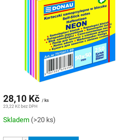
z
5
hvězdiček.
28,10 Kč
/ ks
23,22 Kč bez DPH
Měrná
Skladem
(>20 ks)
cena: