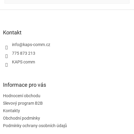
Z
á
p
a
Kontakt
t
í
info
@
kaps-comm.cz
775 873 213
KAPS comm
Informace pro vás
Hodnocení obchodu
Slevový program B2B
Kontakty
Obchodní podmínky
Podmínky ochrany osobních údajů