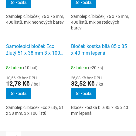
Do košíku
Do košíku
Samolepicí bloček, 76 x 76 mm,
Samolepicí bloček, 76 x 76 mm,
400 listů, mix neonových barev
400 listů, mix pastelových
barev
Samolepicí bloček Eco
Bloček kostka bílá 85 x 85
žlutý 51 x 38 mm 3 x 100
x 40 mm lepená
listů
Skladem
(10 bal)
Skladem
(>20 ks)
10,56 Kč bez DPH
26,88 Kč bez DPH
12,78 Kč
32,52 Kč
/ bal
/ ks
Do košíku
Do košíku
Samolepicí bloček Eco žlutý, 51
Bloček kostka bílá 85 x 85 x 40
x 38 mm, 3 x 100 listů
mm lepená