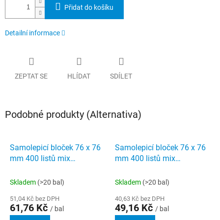
Přidat do košíku
Detailní informace
ZEPTAT SE
HLÍDAT
SDÍLET
Podobné produkty (Alternativa)
Samolepicí bloček 76 x 76
Samolepicí bloček 76 x 76
mm 400 listů mix
mm 400 listů mix
neonových barev
pastelových barev
Skladem
(>20 bal)
Skladem
(>20 bal)
51,04 Kč bez DPH
40,63 Kč bez DPH
61,76 Kč
49,16 Kč
/ bal
/ bal