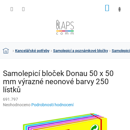
Přejít
NÁKUP
na
obsah
KOŠÍK
Kancelářské potřeby
Samolepicí a poznámkové bločky
Samolepicí
Domů
Samolepicí bloček Donau 50 x 50
mm výrazné neonové barvy 250
lístků
691.797
Průměrné
Neohodnoceno
Podrobnosti hodnocení
hodnocení
produktu
je
0,0