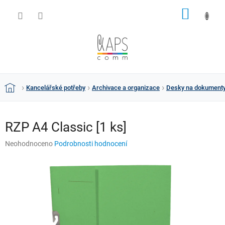
Přejít
NÁKUP
na
obsah
KOŠÍK
Kancelářské potřeby
Archivace a organizace
Desky na dokument
Domů
RZP A4 Classic [1 ks]
Průměrné
Neohodnoceno
Podrobnosti hodnocení
hodnocení
produktu
je
0,0
z
5
hvězdiček.