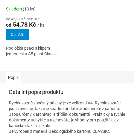
Classic
Skladem
(13 ks)
od 45,27 Kč bez DPH
54,78 Kč
od
/ ks
DETAIL
Podložka psací s klipem
jednodeska A5 plast Classic
Popis
Detailní popis produktu
Rychlovazač závěsný půlený je ve velikosti A4. Rychlovazače
jsou závěsné, takže je snadno přidáte či odeberete z šanonu.
Jsou určeny k archivaci a třídění dokumentů. Prakticky a rychle
dokumenty uchytíte a uschováte, je vhodný pro použití jak v
kanceláři tak i ve škole.
Je vyroben z materiálu ekologického kartonu CLASSIC.