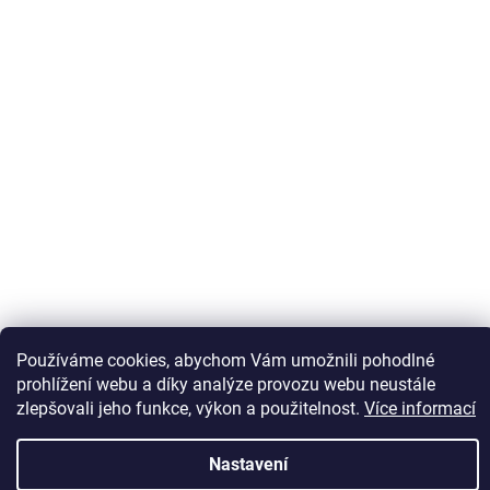
Sledovat na Instagramu
Používáme cookies, abychom Vám umožnili pohodlné
prohlížení webu a díky analýze provozu webu neustále
zlepšovali jeho funkce, výkon a použitelnost.
Více informací
Vytvořil Shoptet
Nastavení