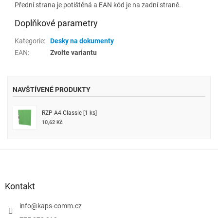
Přední strana je potištěná a EAN kód je na zadní straně.
Doplňkové parametry
Kategorie
:
Desky na dokumenty
EAN
:
Zvolte variantu
NAVŠTÍVENÉ PRODUKTY
RZP A4 Classic [1 ks]
10,62 Kč
Z
á
p
a
Kontakt
t
í
info
@
kaps-comm.cz