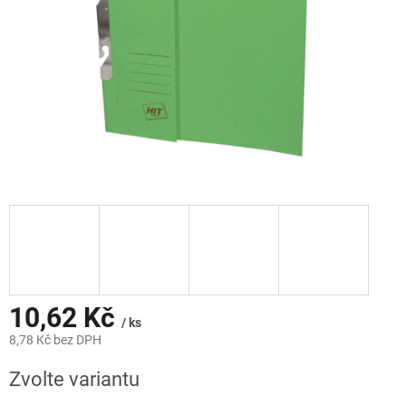
10,62 Kč
/ ks
8,78 Kč bez DPH
Měrná
Zvolte variantu
cena: