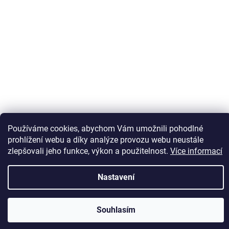
Sledovat na Instagramu
Používáme cookies, abychom Vám umožnili pohodlné
prohlížení webu a díky analýze provozu webu neustále
zlepšovali jeho funkce, výkon a použitelnost.
Více informací
Vytvořil Shoptet
Nastavení
Copyright 2026
Kaps comm
. Všechna práva vyhrazena.
Souhlasím