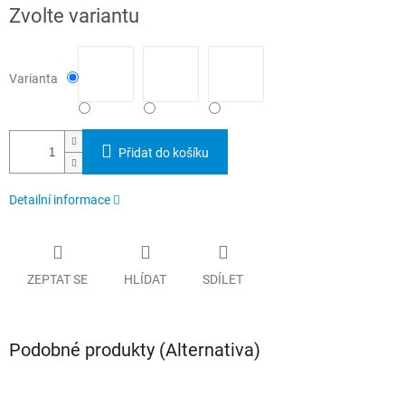
Měrná
Zvolte variantu
cena:
Varianta
Přidat do košíku
Detailní informace
ZEPTAT SE
HLÍDAT
SDÍLET
Podobné produkty (Alternativa)