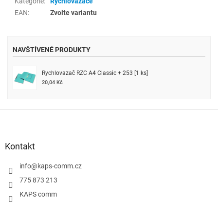
Kategorie
:
Rychlovazače
EAN
:
Zvolte variantu
NAVŠTÍVENÉ PRODUKTY
Rychlovazač RZC A4 Classic + 253 [1 ks]
20,04 Kč
Z
á
p
a
Kontakt
t
í
info
@
kaps-comm.cz
775 873 213
KAPS comm