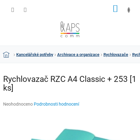
Přejít
NÁKUP
na
obsah
KOŠÍK
Kancelářské potřeby
Archivace a organizace
Rychlovazače
Rych
Domů
Rychlovazač RZC A4 Classic + 253 [1
ks]
Průměrné
Neohodnoceno
Podrobnosti hodnocení
hodnocení
produktu
je
0,0
z
5