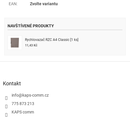
EAN
:
Zvolte variantu
NAVŠTÍVENÉ PRODUKTY
Rychlovazač RZC A4 Classic [1 ks]
11,43 Kč
Z
á
p
a
Kontakt
t
í
info
@
kaps-comm.cz
775 873 213
KAPS comm