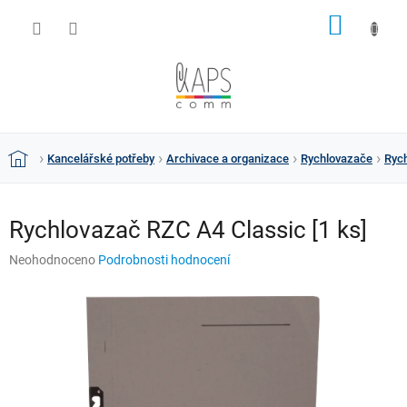
Přejít
NÁKUP
na
obsah
KOŠÍK
Kancelářské potřeby
Archivace a organizace
Rychlovazače
Rych
Domů
Rychlovazač RZC A4 Classic [1 ks]
Průměrné
Neohodnoceno
Podrobnosti hodnocení
hodnocení
produktu
je
0,0
z
5
hvězdiček.