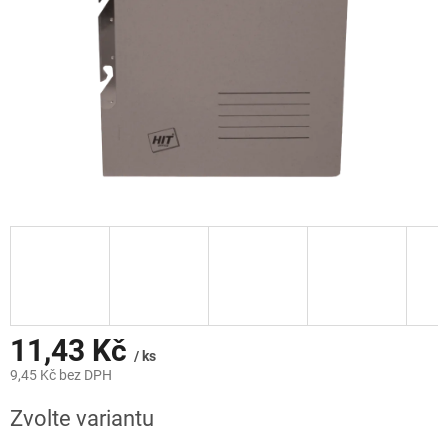
11,43 Kč
/ ks
9,45 Kč bez DPH
Měrná
Zvolte variantu
cena: