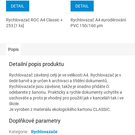
DETAIL
DETAIL
Rychlovazač ROC A4 Classic +
Rychlovazač A4 euroděrování
253 [1 ks]
PVC 150/160 µm
Popis
Detailní popis produktu
Rychlovazač závěsný celý je ve velikosti A4. Rychlovazač je v
šedé barvě a je určen k archivaci a třídění dokumentů.
Rychlovazače jsou závěsné, takže je snadno přidáte či
odeberete z šanonu. Prakticky a rychle dokumenty uchytíte a
uschováte a proto je vhodný pro použití jak v kanceláři tak i ve
škole.
Je vyroben z materiálu ekologického kartonu CLASSIC.
Doplňkové parametry
Kategorie
:
Rychlovazače