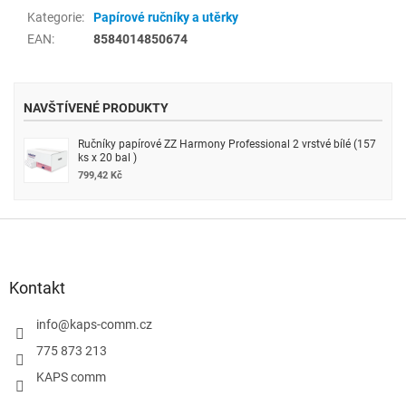
Kategorie
:
Papírové ručníky a utěrky
EAN
:
8584014850674
NAVŠTÍVENÉ PRODUKTY
Ručníky papírové ZZ Harmony Professional 2 vrstvé bílé (157
ks x 20 bal )
799,42 Kč
Z
á
p
a
Kontakt
t
í
info
@
kaps-comm.cz
775 873 213
KAPS comm