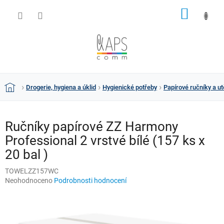
Přejít
NÁKUP
na
obsah
KOŠÍK
Drogerie, hygiena a úklid
Hygienické potřeby
Papírové ručníky a ut
Domů
Ručníky papírové ZZ Harmony
Professional 2 vrstvé bílé (157 ks x
20 bal )
TOWELZZ157WC
Průměrné
Neohodnoceno
Podrobnosti hodnocení
hodnocení
produktu
je
0,0