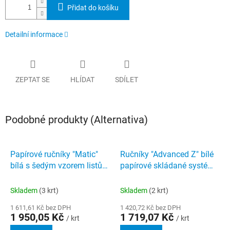
Přidat do košíku
Detailní informace
ZEPTAT SE
HLÍDAT
SDÍLET
Podobné produkty (Alternativa)
Papírové ručníky "Matic"
Ručníky "Advanced Z" bílé
bílá s šedým vzorem listů
papírové skládané systém
2-vrstvé systém H1
H3 Tork 290163
Advanced Tork 120067
Skladem
(3 krt)
Skladem
(2 krt)
1 611,61 Kč bez DPH
1 420,72 Kč bez DPH
1 950,05 Kč
1 719,07 Kč
/ krt
/ krt