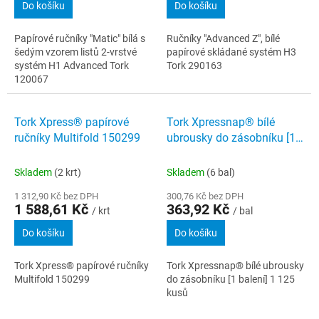
Do košíku
Do košíku
Papírové ručníky "Matic" bílá s
Ručníky "Advanced Z", bílé
šedým vzorem listů 2-vrstvé
papírové skládané systém H3
systém H1 Advanced Tork
Tork 290163
120067
Tork Xpress® papírové
Tork Xpressnap® bílé
ručníky Multifold 150299
ubrousky do zásobníku [1
balení] 1 125 kusů
Skladem
(2 krt)
Skladem
(6 bal)
1 312,90 Kč bez DPH
300,76 Kč bez DPH
1 588,61 Kč
363,92 Kč
/ krt
/ bal
Do košíku
Do košíku
Tork Xpress® papírové ručníky
Tork Xpressnap® bílé ubrousky
Multifold 150299
do zásobníku [1 balení] 1 125
kusů