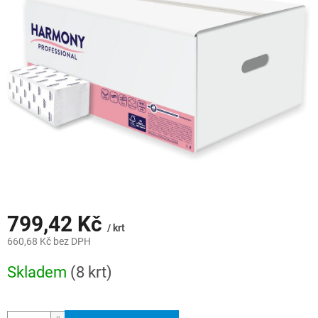
z
5
hvězdiček.
799,42 Kč
/ krt
660,68 Kč bez DPH
Měrná
Skladem
(8 krt)
cena: