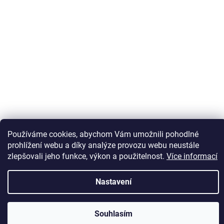
Sledovat na Instagramu
Používáme cookies, abychom Vám umožnili pohodlné
prohlížení webu a díky analýze provozu webu neustále
zlepšovali jeho funkce, výkon a použitelnost.
Více informací
Vytvořil Shoptet
Nastavení
Copyright 2026
Kaps comm
. Všechna práva vyhrazena.
Souhlasím